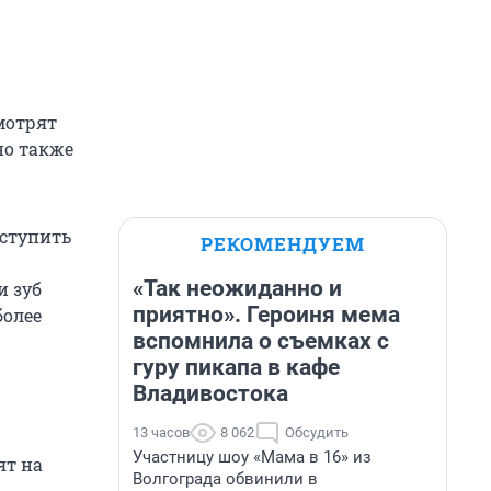
мотрят
но также
иступить
РЕКОМЕНДУЕМ
«Так неожиданно и
и зуб
приятно». Героиня мема
более
вспомнила о съемках с
гуру пикапа в кафе
Владивостока
13 часов
8 062
Обсудить
Участницу шоу «Мама в 16» из
ят на
Волгограда обвинили в