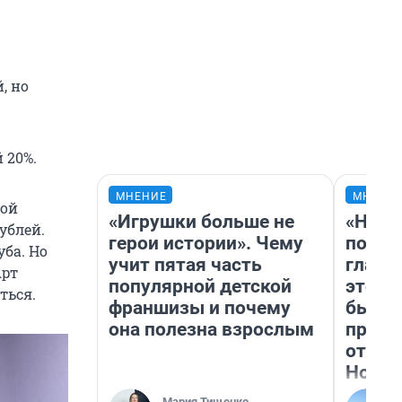
, но
 20%.
МНЕНИЕ
МНЕНИ
ной
«Игрушки больше не
«Нико
ублей.
герои истории». Чему
побед
ба. Но
учит пятая часть
главн
Арт
популярной детской
этого
ться.
франшизы и почему
бьет 
она полезна взрослым
прока
отзыв
Нолан
Мария Тищенко