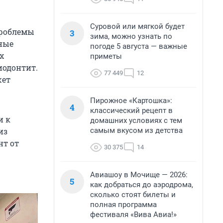
Суровой или мягкой будет
проблемы
3
зима, можно узнать по
рные
погоде 5 августа — важные
х
приметы
иодонтит.
77 449
12
жет
Пирожное «Картошка»:
4
классический рецепт в
и к
домашних условиях с тем
самым вкусом из детства
из
нт от
30 375
14
Авиашоу в Мочище — 2026:
5
как добраться до аэродрома,
сколько стоят билеты и
полная программа
фестиваля «Вива Авиа!»