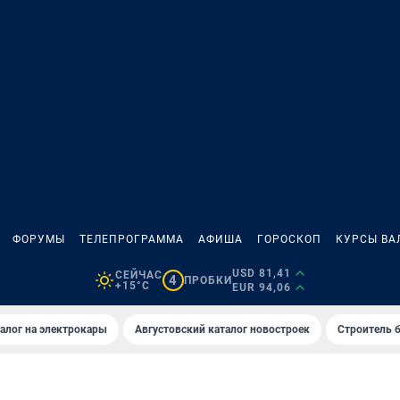
ФОРУМЫ
ТЕЛЕПРОГРАММА
АФИША
ГОРОСКОП
КУРСЫ ВА
USD 81,41
СЕЙЧАС
4
ПРОБКИ
+15°C
EUR 94,06
алог на электрокары
Августовский каталог новостроек
Строитель б