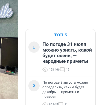
ТОП 5
По погоде 31 июля
1
можно узнать, какой
будет осень, —
народные приметы
158 466
15
По погоде 3 августа можно
2
определить, каким будет
декабрь, — приметы и
поверья
86 945
11