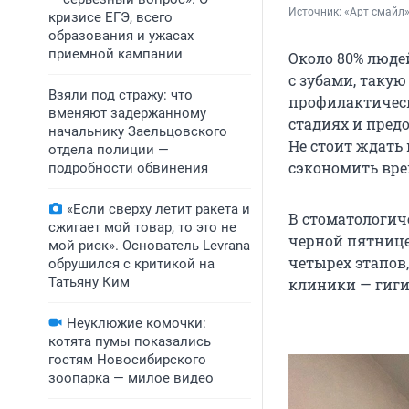
Источник: 
«Арт смайл
кризисе ЕГЭ, всего
образования и ужасах
приемной кампании
Около 80% людей
с зубами, такую
Взяли под стражу: что
профилактическ
вменяют задержанному
стадиях и предо
начальнику Заельцовского
Не стоит ждать
отдела полиции —
сэкономить вре
подробности обвинения
«Если сверху летит ракета и
В стоматологич
сжигает мой товар, то это не
черной пятнице
мой риск». Основатель Levrana
четырех этапов,
обрушился с критикой на
Татьяну Ким
клиники — гиги
Неуклюжие комочки:
котята пумы показались
гостям Новосибирского
зоопарка — милое видео