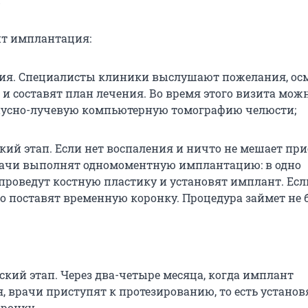
»
ит имплантация:
ия. Специалисты клиники выслушают пожелания, ос
а и составят план лечения. Во время этого визита мож
нусно-лучевую компьютерную томографию челюсти;
кий этап. Если нет воспаления и ничто не мешает пр
врачи выполнят одномоментную имплантацию: в одно
проведут костную пластику и установят имплант. Есл
то поставят временную коронку. Процедура займет не 
ский этап. Через два-четыре месяца, когда имплант
, врачи приступят к протезированию, то есть установ
ронку.