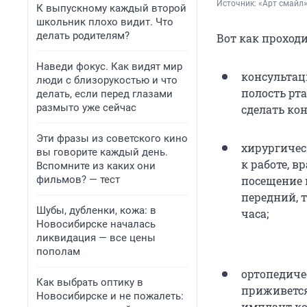
Источник: 
«Арт смайл
К выпускному каждый второй
школьник плохо видит. Что
делать родителям?
Вот как проход
Наведи фокус. Как видят мир
консультац
люди с близорукостью и что
полость рт
делать, если перед глазами
размыто уже сейчас
сделать ко
Эти фразы из советского кино
хирургичес
вы говорите каждый день.
к работе, 
Вспомните из каких они
фильмов? — тест
посещение 
передний, 
Шубы, дубленки, кожа: в
часа;
Новосибирске началась
ликвидация — все цены
пополам
ортопедиче
Как выбрать оптику в
приживется
Новосибирске и не пожалеть:
имплант ко