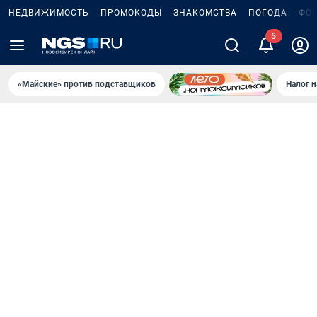
НЕДВИЖИМОСТЬ
ПРОМОКОДЫ
ЗНАКОМСТВА
ПОГОДА
ФО
«Майские» против подставщиков
Налог 