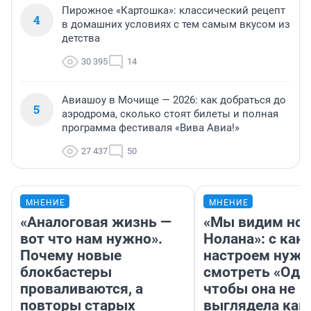
Пирожное «Картошка»: классический рецепт
4
в домашних условиях с тем самым вкусом из
детства
30 395
14
Авиашоу в Мочище — 2026: как добраться до
5
аэродрома, сколько стоят билеты и полная
программа фестиваля «Вива Авиа!»
27 437
50
МНЕНИЕ
МНЕНИЕ
«Аналоговая жизнь —
«Мы видим нов
вот что нам нужно».
Нолана»: с как
Почему новые
настроем нужн
блокбастеры
смотреть «Оди
проваливаются, а
чтобы она не
повторы старых
выглядела как