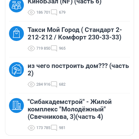
КиноБЗал (NF) (часть 6)
186 701
679
Такси Мой Город ( Стандарт 2-
212-212 / Комфорт 230-33-33)
719 850
965
из чего построить дом??? (часть
2)
284 916
682
"Сибакадемстрой" - Жилой
комплекс "Молодёжный"
(Свечникова, 3)(часть 4)
173 785
981