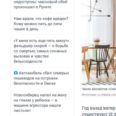
недоступны: массовый сбой
произошел в Рунете
Нам врали, что кофе вреден?
Кому можно пить до пяти
чашек в день
«У меня есть еще пять минут»:
фельдшер скорой — о борьбе
со смертью, самых сложных
вызовах и чувстве
безысходности
Автомобиль сбил семерых
пешеходов на островке
безопасности в Омске
Число абонентов «Сиб
Новосибирец напал на жену
Источник: 
ru.freepik.c
на глазах у ребенка — в
машине агрессора нашли
Год назад интер
пистолет
существуют 18 л