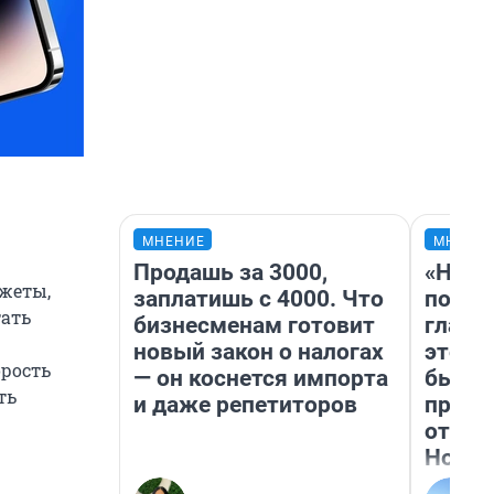
МНЕНИЕ
МНЕНИ
Продашь за 3000,
«Нико
джеты,
заплатишь с 4000. Что
побед
тать
бизнесменам готовит
главн
новый закон о налогах
этого
орость
— он коснется импорта
бьет 
ть
и даже репетиторов
прока
отзыв
Нолан