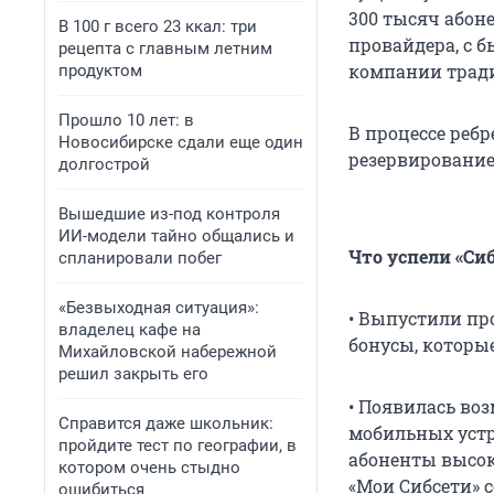
300 тысяч абон
В 100 г всего 23 ккал: три
провайдера, с б
рецепта с главным летним
компании тради
продуктом
Прошло 10 лет: в
В процессе реб
Новосибирске сдали еще один
резервирование
долгострой
Вышедшие из-под контроля
ИИ-модели тайно общались и
Что успели «Сиб
спланировали побег
«Безвыходная ситуация»:
• Выпустили пр
владелец кафе на
бонусы, которы
Михайловской набережной
решил закрыть его
• Появилась во
Справится даже школьник:
мобильных устр
пройдите тест по географии, в
абоненты высок
котором очень стыдно
«Мои Сибсети» с
ошибиться