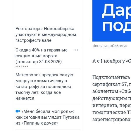
Рестораторы Новосибирска
участвуют в международном
гастрофестивале
Источник: 
«Сибсети»
Скидка 40% на гаражные
секционные ворота
А с 1 ноября у 
(только до 31.08.2026)
Метеоролог предрек самую
Подключайтесь 
мощную климатическую
сертификат S7, 
катастрофу за последнюю
абонентом «Сибсе
тысячу лет: когда всё
действующим по
начнется
интернета, пер
«Меня бесила моя роль»:
тематические Т
как сегодня выглядит Пуговка
зарегистрирова
из «Папиных дочек»