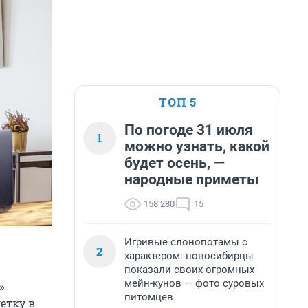
ТОП 5
По погоде 31 июля
1
можно узнать, какой
будет осень, —
народные приметы
158 280
15
Игривые слонопотамы с
2
характером: новосибирцы
показали своих огромных
мейн-кунов — фото суровых
»
питомцев
етку в