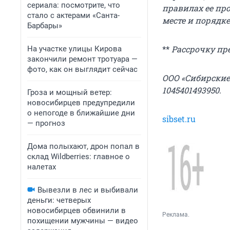
сериала: посмотрите, что
правилах ее про
стало с актерами «Санта-
месте и порядк
Барбары»
**
Рассрочку пр
На участке улицы Кирова
закончили ремонт тротуара —
фото, как он выглядит сейчас
ООО «Сибирские 
1045401493950.
Гроза и мощный ветер:
новосибирцев предупредили
о непогоде в ближайшие дни
sibset.ru
— прогноз
Дома полыхают, дрон попал в
склад Wildberries: главное о
налетах
Вывезли в лес и выбивали
деньги: четверых
новосибирцев обвинили в
Реклама.
похищении мужчины — видео