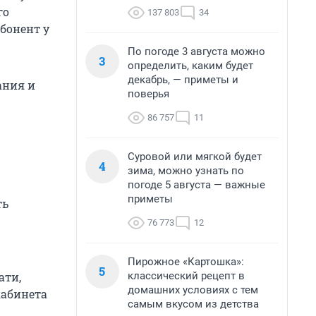
го
137 803
34
бонент у
По погоде 3 августа можно
3
определить, каким будет
декабрь, — приметы и
ания и
поверья
86 757
11
Суровой или мягкой будет
4
зима, можно узнать по
погоде 5 августа — важные
приметы
ть
76 773
12
Пирожное «Картошка»:
5
классический рецепт в
ати,
домашних условиях с тем
кабинета
самым вкусом из детства