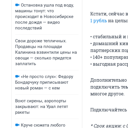
Остановка ушла под воду,
машины тонут: что
Кстати, сейчас
происходит в Новосибирске
1 рубль
на целы
после дождя — видео
последствий
• стабильный и
Свои дороже тепличных.
• домашний кин
Продавцы на площади
партнерских по
Калинина взвинтили цены на
• 140+ популярн
овощи — сколько придется
• выгодная расс
заплатить
«Не просто слух»: Федору
Дополнительно 
Бондарчуку приписывают
подключить тем
новый роман — с кем
многое другое.
Воют сирены, аэропорты
закрывают: на Урал летят
Подключайтесь 
ракеты
Круче сюжета любого
* Срок акции: с 