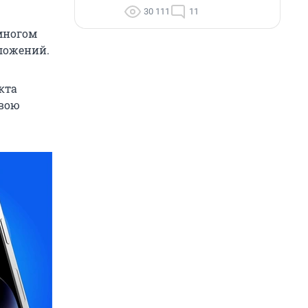
30 111
11
многом
иложений.
кта
свою