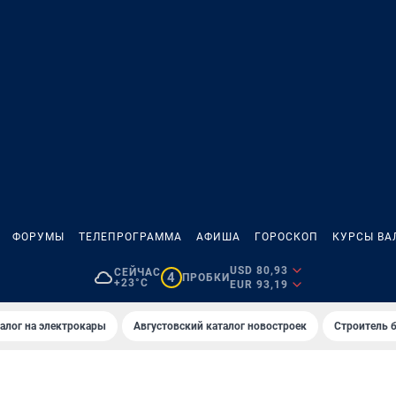
ФОРУМЫ
ТЕЛЕПРОГРАММА
АФИША
ГОРОСКОП
КУРСЫ ВА
USD 80,93
СЕЙЧАС
4
ПРОБКИ
+23°C
EUR 93,19
алог на электрокары
Августовский каталог новостроек
Строитель б