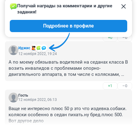
Гость
13 ноября 2022, 21:28
Получай награды за комментарии и другие 
задания!
Зачем им объяснять? Этим таксистом, им это не 
интересно, они будут ждать людей с ограниченными 
Подробнее в профиле
способностями за пару кварталов от вызова такси. 
Надо порядок наводить в такси однозначно
+0
–0
Иджис
12 ноября 2022, 19:24
А по моему обязывать водителей на седанах класса В 
возить инвалидов с проблемами опорно-
двигательного аппарата, в том числе с колясками, 
слепых с собаками -поводырями - это чистой воды 
+1
–0
волюнтаризм. Минимум нужны микроавтобусы 
оборудованные соответствеено.

Гость
Ну не приспособлены Солярки и Рио к вкорячиванию 
12 ноября 2022, 06:13
в салон людей с проблемами типа с костылями или 
Ваще не интересно плюс 50 р это что издевка.собаки. 
ДЦП, там здоровому то сесть не так просто, а 
коляски особенно в седан пихать.ну бред.плюс 500. 
багажник не приспособлен для колясок, даже 
Вот другое дело
складных - у них габариты приличные, выступающие 
металлические части и грязные колеса. А уж класса 
+0
–0
эконом, где может приехать какой ни будь Витц или 