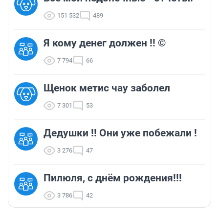
151 532
489
Я кому денег должен !! ©
7 794
66
Щенок метис чау заболел
7 301
53
Дедушки !! Они уже побежали !
3 276
47
Пилюля, с днём рождения!!!
3 786
42