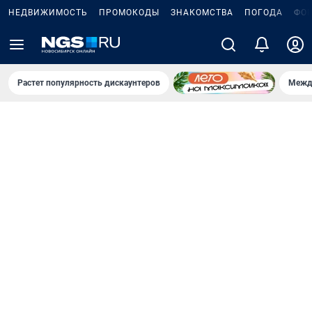
НЕДВИЖИМОСТЬ
ПРОМОКОДЫ
ЗНАКОМСТВА
ПОГОДА
ФО
Растет популярность дискаунтеров
Межд