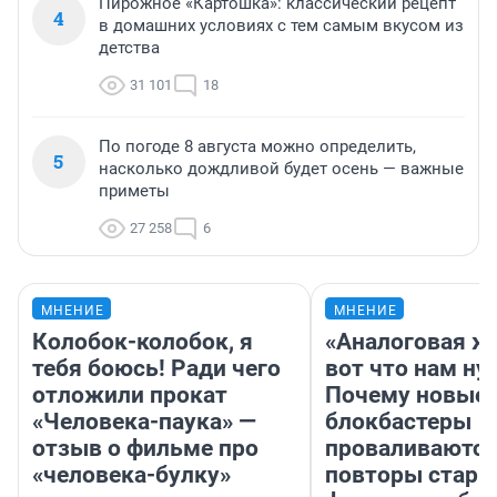
Пирожное «Картошка»: классический рецепт
4
в домашних условиях с тем самым вкусом из
детства
31 101
18
По погоде 8 августа можно определить,
5
насколько дождливой будет осень — важные
приметы
27 258
6
МНЕНИЕ
МНЕНИЕ
Колобок-колобок, я
«Аналоговая ж
тебя боюсь! Ради чего
вот что нам ну
отложили прокат
Почему новые
«Человека-паука» —
блокбастеры
отзыв о фильме про
проваливаются,
«человека-булку»
повторы стары