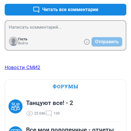
Фит - вообще.

Читать все комментарии
Кроме раздражения против инвалидов эта 
обязаловка ни к чему не приведет.
Гость
Отправить
Войти
Новости СМИ2
ФОРУМЫ
Танцуют все! - 2
25 046
139
Все мои подопечные - отчеты.