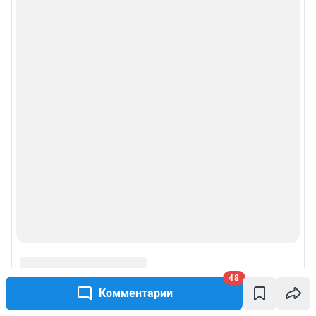
Рубрики
Реклама на сайте
Прайс-лист
О компании
Наши награды
Наши вакансии
Техподдержка
Предвыборная агитация
48
Комментарии
Статистика канала в MAX