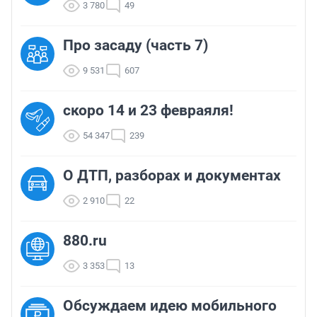
3 780
49
Про засаду (часть 7)
9 531
607
скоро 14 и 23 февраяля!
54 347
239
О ДТП, разборах и документах
2 910
22
880.ru
3 353
13
Обсуждаем идею мобильного