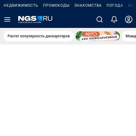
НЕДВИЖИМОСТЬ
ПРОМОКОДЫ
ЗНАКОМСТВА
ПОГОДА
ФО
Растет популярность дискаунтеров
Межд