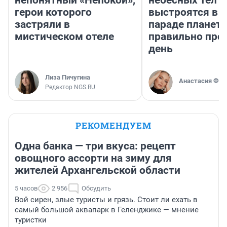
непонятный «Непокой»,
небесных тел
герои которого
выстроятся в 
застряли в
параде планет 
мистическом отеле
правильно про
день
Лиза Пичугина
Анастасия Фил
Редактор NGS.RU
РЕКОМЕНДУЕМ
Одна банка — три вкуса: рецепт
овощного ассорти на зиму для
жителей Архангельской области
5 часов
2 956
Обсудить
Вой сирен, злые туристы и грязь. Стоит ли ехать в
самый большой аквапарк в Геленджике — мнение
туристки