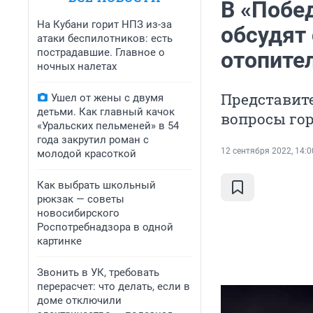
В «Побед
На Кубани горит НПЗ из-за
обсудят
атаки беспилотников: есть
пострадавшие. Главное о
отопите
ночных налетах
Представит
Ушел от жены с двумя
детьми. Как главный качок
вопросы го
«Уральских пельменей» в 54
года закрутил роман с
12 сентября 2022, 14:0
молодой красоткой
Как выбрать школьный
рюкзак — советы
новосибирского
Роспотребнадзора в одной
картинке
Звонить в УК, требовать
перерасчет: что делать, если в
доме отключили