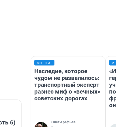
МНЕНИЕ
МНЕНИ
Наследие, которое
«Игру
чудом не развалилось:
герои
транспортный эксперт
учит 
разнес миф о «вечных»
попул
советских дорогах
франш
она п
сть 6)
Олег Арефьев