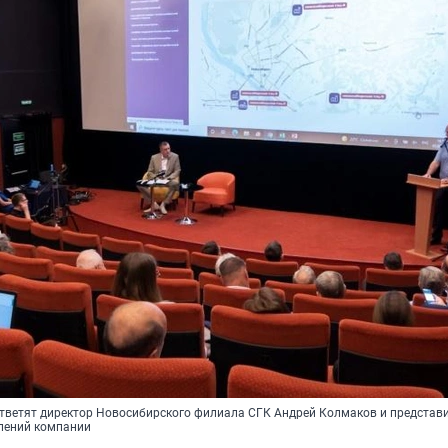
тветят директор Новосибирского филиала СГК Андрей Колмаков и представ
лений компании