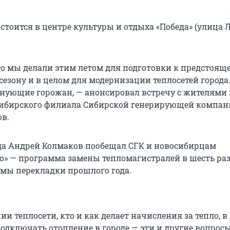
стоится в центре культуры и отдыха «Победа» (улица 
то мы делали этим летом для подготовки к предстоящ
сезону и в целом для модернизации теплосетей города
лнующие горожан, — анонсировал встречу c жителями 
ибирского филиала Сибирской генерирующей компани
в.
ода Андрей Колмаков пообещал СГК и новосибирцам
то» — программа замены тепломагистралей в шесть ра
мы перекладки прошлого года.
ии теплосети, кто и как делает начисления за тепло, в
подключать отопление в городе — эти и другие вопро