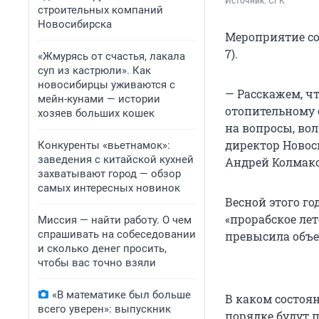
Источник: 
СГК
строительных компаний
Новосибирска
Мероприятие со
7).
«Жмурясь от счастья, лакала
суп из кастрюли». Как
новосибирцы уживаются с
— Расскажем, ч
мейн-кунами — истории
отопительному 
хозяев больших кошек
на вопросы, во
директор Новос
Конкуренты «вьетнамок»:
заведения с китайской кухней
Андрей Колмако
захватывают город — обзор
самых интересных новинок
Весной этого г
«прорабское ле
Миссия — найти работу. О чем
спрашивать на собеседовании
превысила объе
и сколько денег просить,
чтобы вас точно взяли
«В математике был больше
В каком состоян
всего уверен»: выпускник
порядке будут 