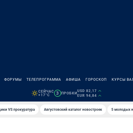
ФОРУМЫ
ТЕЛЕПРОГРАММА
АФИША
ГОРОСКОП
КУРСЫ ВА
USD 82,17
СЕЙЧАС
3
ПРОБКИ
+17°C
EUR 94,84
ики VS прокуратура
Августовский каталог новостроек
5 молодых н