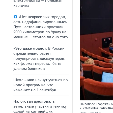
электричество — полезная
карточка
«Нет некрасивых городов,
есть недофинансированные».
Путешественники проехали
2000 километров по Уралу на
машине — стоило ли оно того
«Это даже модно». В России
стремительно растет
популярность дискаунтеров:
как формат перестал быть
уделом бедняков
Школьники начнут учиться по
новой программе: что
изменится с 1 сентября
Налоговая арестовала
На вопросы горожан о
земельные участки и технику
структурных подразде
одной из крупнейших