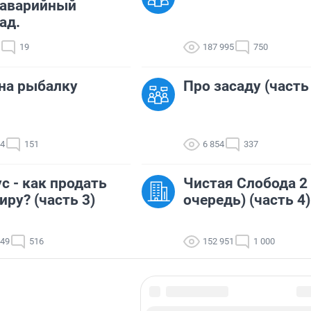
еаварийный
ад.
19
187 995
750
на рыбалку
Про засаду (часть
14
151
6 854
337
с - как продать
Чистая Слобода 2 (
иру? (часть 3)
очередь) (часть 4)
049
516
152 951
1 000