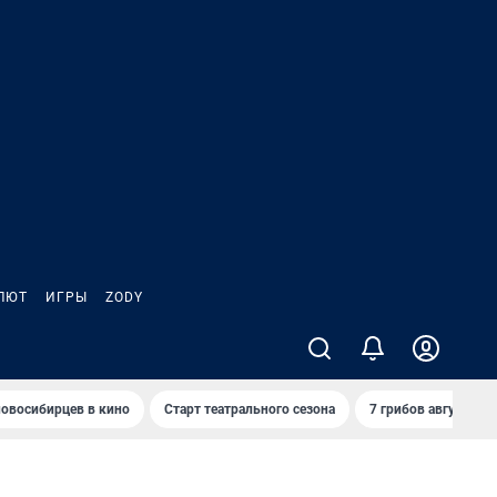
ЛЮТ
ИГРЫ
ZODY
овосибирцев в кино
Старт театрального сезона
7 грибов августа