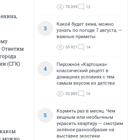
78 039
12
Ленина,
Какой будет зима, можно
3
узнать по погоде 7 августа, —
важные приметы
ему
55 921
14
. Ответим
города
и (СГК)
Пирожное «Картошка»:
4
классический рецепт в
домашних условиях с тем
самым вкусом из детства
30 885
16
з
Кормить раз в месяц. Чем
5
хищным или необычным
украсить квартиру — смотрим
зелёное разнообразие на
 каком
выставке экзотики
сы можно