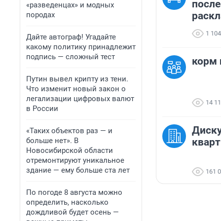
посл
«разведенцах» и модных
раскл
породах
1 104
Дайте автограф! Угадайте
какому политику принадлежит
подпись — сложный тест
корм 
Путин вывел крипту из тени.
Что изменит новый закон о
легализации цифровых валют
14 1
в России
Диску
«Таких объектов раз — и
больше нет». В
кварт
Новосибирской области
отремонтируют уникальное
здание — ему больше ста лет
161 
По погоде 8 августа можно
определить, насколько
дождливой будет осень —