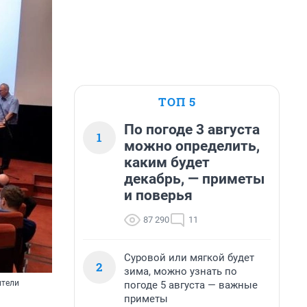
ТОП 5
По погоде 3 августа
1
можно определить,
каким будет
декабрь, — приметы
и поверья
87 290
11
Суровой или мягкой будет
2
зима, можно узнать по
ители
погоде 5 августа — важные
приметы