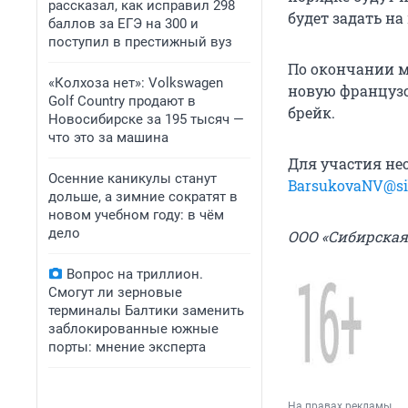
рассказал, как исправил 298
будет задать на
баллов за ЕГЭ на 300 и
поступил в престижный вуз
По окончании м
«Колхоза нет»: Volkswagen
новую французс
Golf Сountry продают в
брейк.
Новосибирске за 195 тысяч —
что это за машина
Для участия не
Осенние каникулы станут
BarsukovaNV@si
дольше, а зимние сократят в
новом учебном году: в чём
дело
ООО «Сибирска
Вопрос на триллион.
Смогут ли зерновые
терминалы Балтики заменить
заблокированные южные
порты: мнение эксперта
На правах рекламы.