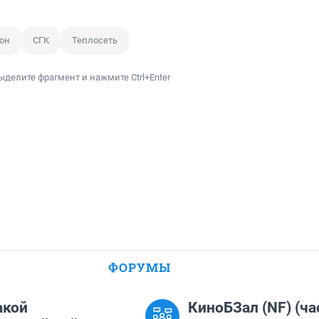
он
СГК
Теплосеть
ыделите фрагмент и нажмите Ctrl+Enter
ФОРУМЫ
акой
КиноБЗал (NF) (ча