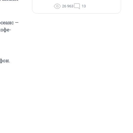
26 963
13
сеанс —
кофе-
фон.