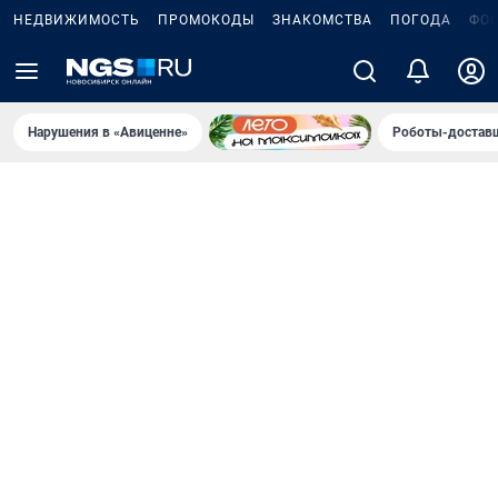
НЕДВИЖИМОСТЬ
ПРОМОКОДЫ
ЗНАКОМСТВА
ПОГОДА
ФО
Нарушения в «Авиценне»
Роботы-доставщ