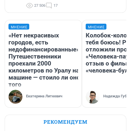
27 506
17
МНЕНИЕ
МНЕНИЕ
«Нет некрасивых
Колобок-колобо
городов, есть
тебя боюсь! Ра
недофинансированные».
отложили прок
Путешественники
«Человека-пау
проехали 2000
отзыв о фильм
километров по Уралу на
«человека-бул
машине — стоило ли оно
того
Екатерина Литкевич
Надежда Губар
РЕКОМЕНДУЕМ