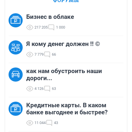
ФОРУМЫ
Бизнес в облаке
217 205
1 000
Я кому денег должен !! ©
7 779
66
как нам обустроить наши
дороги...
4 126
63
Кредитные карты. В каком
банке выгоднее и быстрее?
11 044
43