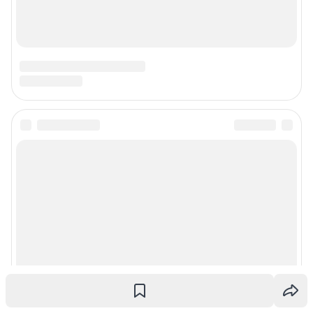
Наши вакансии
Техподдержка
Предвыборная агитация
Статистика канала в MAX
Все города сети
Мобильное приложение
Google Play
App Store
App Gallery
RuStore
Мы в соцсетях