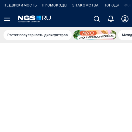
НЕДВИЖИМОСТЬ
ПРОМОКОДЫ
ЗНАКОМСТВА
ПОГОДА
ФО
Растет популярность дискаунтеров
Межд