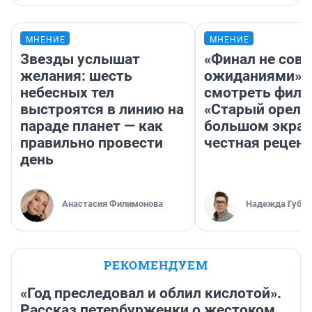
МНЕНИЕ
МНЕНИЕ
Звезды услышат
«Финал не совп
желания: шесть
ожиданиями»: 
небесных тел
смотреть фил
выстроятся в линию на
«Старый орел» 
параде планет — как
большом экран
правильно провести
честная рецен
день
Анастасия Филимонова
Надежда Губар
РЕКОМЕНДУЕМ
«Год преследовал и облил кислотой».
Рассказ петербурженки о жестоком