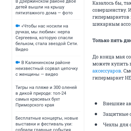
В Дзержинском районе двое
Казалось бы, та
детей вышли на крышу
совершенству. И
пятиэтажного дома — фото
гипермаркетов 
шикарным ассор
«Чтобы нас носили на
ручках, мы любим»: нерпа
Сергеевна, которую спасли
Только пять дн
бельком, стала звездой Сети.
Видео
До конца мая с
В Калининском районе
можете купить 
неизвестный сорвал цепочку
аксессуаров
. С
с женщины — видео
гипермаркет HEL
Тигры на пляже и 300 оленей
в дикой природе: топ-24
самых красивых бухт
Внешние ак
Приморского края
Защитные ст
Бесплатные концерты, новые
выставки и фестиваль ухи:
Чехлы для 
собрали главные события