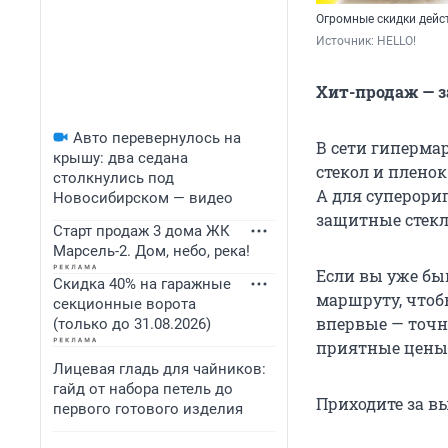
Огромные скидки дейс
Источник: 
HELLO!
Хит-продаж — з
Авто перевернулось на
В сети гиперма
крышу: два седана
стекол и пленок
столкнулись под
А для суперори
Новосибирском — видео
защитные стекла
Старт продаж 3 дома ЖК
Марсель-2. Дом, небо, река!
Если вы уже быв
Скидка 40% на гаражные
маршруту, чтобы
секционные ворота
впервые — точн
(только до 31.08.2026)
приятные цены 
Лицевая гладь для чайников:
гайд от набора петель до
Приходите за в
первого готового изделия