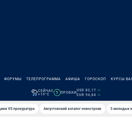
ФОРУМЫ
ТЕЛЕПРОГРАММА
АФИША
ГОРОСКОП
КУРСЫ ВА
USD 82,17
СЕЙЧАС
1
ПРОБКИ
+19°C
EUR 94,84
ики VS прокуратура
Августовский каталог новостроек
5 молодых н