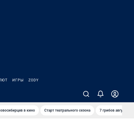
ЛЮТ
ИГРЫ
ZODY
овосибирцев в кино
Старт театрального сезона
7 грибов августа