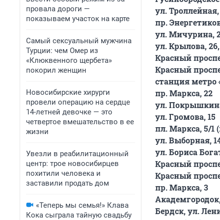
провала дороги —
ул. Троллейная,
показываем участок на карте
пр. Энергетиков
ул. Мичурина, 
Самый сексуальный мужчина
ул. Крылова, 26
Турции: чем Омер из
Красный проспек
«Клюквенного щербета»
Красный проспе
покорил женщин
станция метро «
Новосибирские хирурги
пр. Маркса, 22
провели операцию на сердце
ул. Покрышкина
14-летней девочке — это
ул. Громова, 15
четвертое вмешательство в ее
пл. Маркса, 5/1 
жизни
ул. Выборная, 1
ул. Бориса Бога
Увезли в реабилитационный
Красный проспе
центр: трое новосибирцев
похитили человека и
Красный проспе
заставили продать дом
пр. Маркса, 3
Академгородок, 
«Теперь мы семья!» Клава
Бердск, ул. Лен
Кока сыграла тайную свадьбу