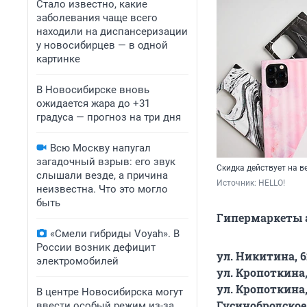
Стало известно, какие
заболевания чаще всего
находили на диспансеризации
у новосибирцев — в одной
картинке
В Новосибирске вновь
ожидается жара до +31
градуса — прогноз на три дня
Всю Москву напугал
загадочный взрыв: его звук
Скидка действует на 
слышали везде, а причина
Источник: 
HELLO!
неизвестна. Что это могло
быть
Гипермаркеты а
«Смели гибриды Voyah». В
России возник дефицит
ул. Никитина, 62
электромобилей
ул. Кропоткина,
ул. Кропоткина,
В центре Новосибирска могут
Гусинобродское 
ввести особый режим из-за