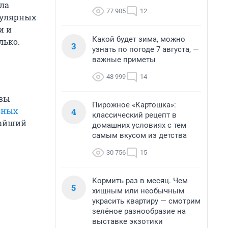
ела
77 905
12
опулярных
и и
Какой будет зима, можно
лько.
3
узнать по погоде 7 августа, —
важные приметы
48 999
14
 вы
Пирожное «Картошка»:
зных
4
классический рецепт в
жайший
домашних условиях с тем
самым вкусом из детства
30 756
15
Кормить раз в месяц. Чем
5
хищным или необычным
украсить квартиру — смотрим
зелёное разнообразие на
выставке экзотики