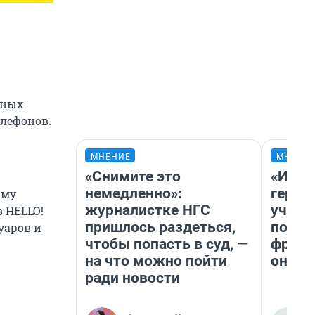
ных
елефонов.
МНЕНИЕ
МНЕНИ
«Снимите это
«Игру
немедленно»:
герои
ому
журналистке НГС
учит 
в HELLO!
пришлось раздеться,
попул
уаров и
чтобы попасть в суд, —
франш
на что можно пойти
она п
ради новости