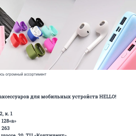
весь огромный ассортимент
ксессуаров для мобильных устройств HELLO!
, к. 1
 128«а»
 263
шоссе, 20, ТЦ «Континент»