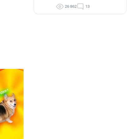
26 862
13