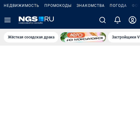
НЕДВИЖИМОСТЬ
ПРОМОКОДЫ
ЗНАКОМСТВА
ПОГОДА
ФО
Жёсткая соседская драка
Застройщики V