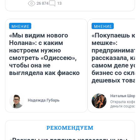
26 874
13
МНЕНИЕ
МНЕНИЕ
«Мы видим нового
«Покупаешь ко
Нолана»: с каким
мешке»:
настроем нужно
предпринимат
смотреть «Одиссею»,
рассказала, как
чтобы она не
самом деле ус
выглядела как фиаско
бизнес со скл
дешевых това
Наталья Шорох
Надежда Губарь
Открыла кофейн
деньги соцразв
РЕКОМЕНДУЕМ