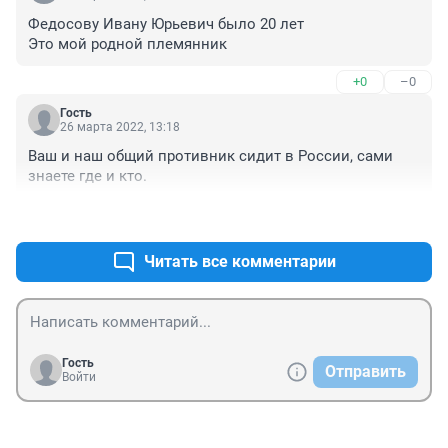
пожелать всем добра и мира прежде всего в своих 
Федосову Ивану Юрьевич было 20 лет

сердцах и душах и быть более внимательными и 
Это мой родной племянник
чуткими ко всем, кто нас окружает.
+0
–0
Гость
26 марта 2022, 13:18
Ваш и наш общий противник сидит в России, сами 
знаете где и кто.
+0
–0
Читать все комментарии
Гость
Отправить
Войти