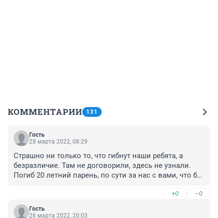
КОММЕНТАРИИ
131
Гость
28 марта 2022, 08:29
Страшно ни только то, что гибнут наши ребята, а 
безразличие. Там не договорили, здесь не узнали. 
Погиб 20 летний парень, по сути за нас с вами, что бы 
мы могли с вами ходить на работу, обнимать и 
+0
–0
целовать своих детей, жить. А про Ваню толком 
ничего и не написали. У него кстати осталась жена, 
Гость
поженились они в прошлом году в мае. Хочу 
26 марта 2022, 20:03