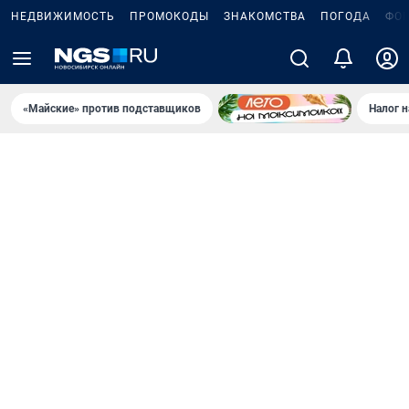
НЕДВИЖИМОСТЬ
ПРОМОКОДЫ
ЗНАКОМСТВА
ПОГОДА
ФО
«Майские» против подставщиков
Налог 