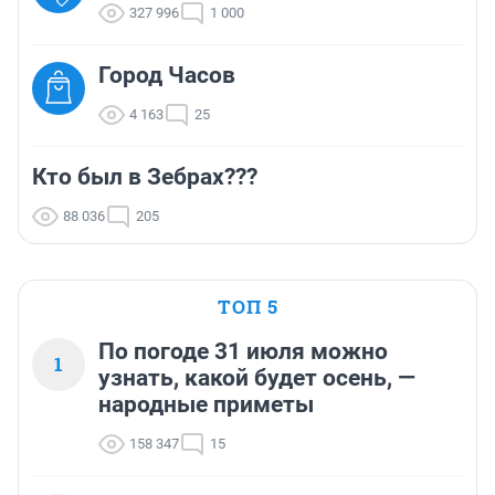
327 996
1 000
Город Часов
4 163
25
Кто был в Зебрах???
88 036
205
ТОП 5
По погоде 31 июля можно
1
узнать, какой будет осень, —
народные приметы
158 347
15