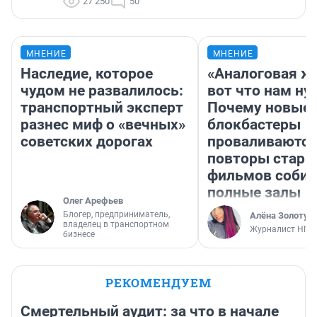
27 250
50
МНЕНИЕ
МНЕНИЕ
Наследие, которое
«Аналоговая ж
чудом не развалилось:
вот что нам ну
транспортный эксперт
Почему новые
разнес миф о «вечных»
блокбастеры
советских дорогах
проваливаются,
повторы стары
фильмов соби
полные залы
Олег Арефьев
Блогер, предприниматель,
Алёна Золотух
владелец в транспортном
Журналист НГС
бизнесе
РЕКОМЕНДУЕМ
Смертельный аудит: за что в начале