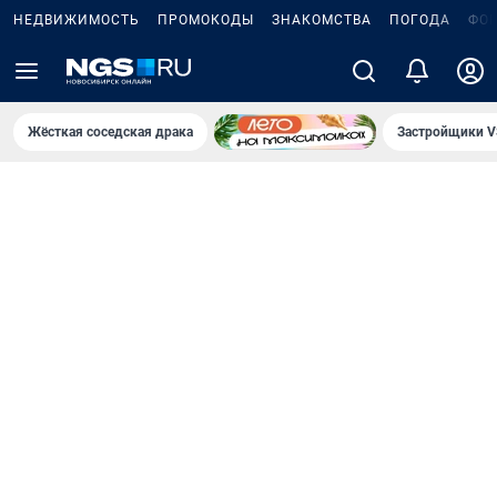
НЕДВИЖИМОСТЬ
ПРОМОКОДЫ
ЗНАКОМСТВА
ПОГОДА
ФО
Жёсткая соседская драка
Застройщики V