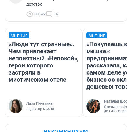
детства
30 622
15
МНЕНИЕ
МНЕНИЕ
«Люди тут странные».
«Покупаешь ко
Чем привлекает
мешке»:
непонятный «Непокой»,
предпринимат
герои которого
рассказала, как
застряли в
самом деле ус
мистическом отеле
бизнес со скл
дешевых това
Наталья Шорох
Лиза Пичугина
Открыла кофейн
Редактор NGS.RU
деньги соцразв
РЕКОМЕНДУЕМ