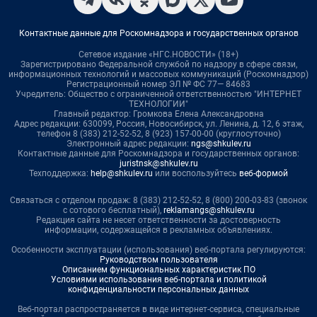
Контактные данные для Роскомнадзора и государственных органов
Сетевое издание «НГС.НОВОСТИ» (18+)
Зарегистрировано Федеральной службой по надзору в сфере связи,
информационных технологий и массовых коммуникаций (Роскомнадзор)
Регистрационный номер ЭЛ № ФС 77— 84683
Учредитель: Общество с ограниченной ответственностью "ИНТЕРНЕТ
ТЕХНОЛОГИИ"
Главный редактор: Громкова Елена Александровна
Адрес редакции: 630099, Россия, Новосибирск, ул. Ленина, д. 12, 6 этаж,
телефон 8 (383) 212-52-52, 8 (923) 157-00-00 (круглосуточно)
Электронный адрес редакции:
ngs@shkulev.ru
Контактные данные для Роскомнадзора и государственных органов:
juristnsk@shkulev.ru
Техподдержка:
help@shkulev.ru
или воспользуйтесь
веб-формой
Связаться с отделом продаж: 8 (383) 212-52-52, 8 (800) 200-03-83 (звонок
с сотового бесплатный),
reklamangs@shkulev.ru
Редакция сайта не несет ответственности за достоверность
информации, содержащейся в рекламных объявлениях.
Особенности эксплуатации (использования) веб-портала регулируются:
Руководством пользователя
Описанием функциональных характеристик ПО
Условиями использования веб-портала и политикой
конфиденциальности персональных данных
Веб-портал распространяется в виде интернет-сервиса, специальные