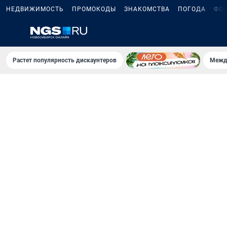
НЕДВИЖИМОСТЬ
ПРОМОКОДЫ
ЗНАКОМСТВА
ПОГОДА
ФО
Растет популярность дискаунтеров
Межд