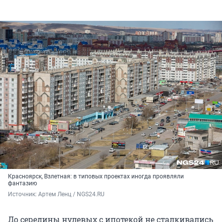
Красноярск, Взлетная: в типовых проектах иногда проявляли
фантазию
Источник: 
Артем Ленц / NGS24.RU
До середины нулевых с ипотекой не сталкивались