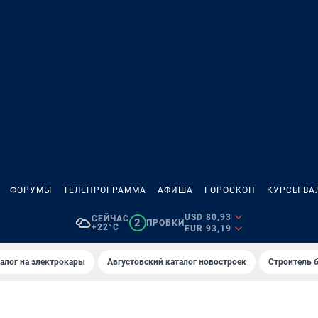
ФОРУМЫ
ТЕЛЕПРОГРАММА
АФИША
ГОРОСКОП
КУРСЫ ВА
USD 80,93
СЕЙЧАС
2
ПРОБКИ
+22°C
EUR 93,19
алог на электрокары
Августовский каталог новостроек
Строитель б