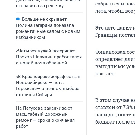
собраться в пое
отправила за решетку
лета, чтобы всё 
Больше не скрывает:
Полина Гагарина показала
Это лето дарит
романтичные кадры с новым
Границы постеп
избранником
«Четырех мужей потеряла»:
Финансовая со
Прохор Шаляпин проболтался
определяет длит
о новой возлюбленной
выгодными усло
хватает.
«В Красноярске жираф есть, в
Новосибирске — нет».
Горожане— о вечном выборе
столицы Сибири
В этом случае 
ставкой от 7,9%
На Петухова заканчивают
расходы, постеп
масштабный дорожный
ремонт — сроки окончания
бюджет после о
работ