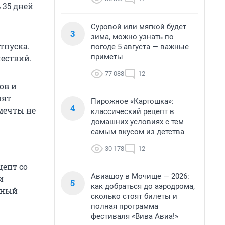
 35 дней
Суровой или мягкой будет
3
зима, можно узнать по
тпуска.
погоде 5 августа — важные
приметы
ествий.
77 088
12
ов и
нят
Пирожное «Картошка»:
4
мечты не
классический рецепт в
домашних условиях с тем
самым вкусом из детства
30 178
12
цепт со
Авиашоу в Мочище — 2026:
и
5
как добраться до аэродрома,
нный
сколько стоят билеты и
полная программа
фестиваля «Вива Авиа!»