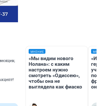
МНЕНИЕ
МНЕНИ
«Мы видим нового
«Игру
есяцев;
Нолана»: с каким
герои
настроем нужно
учит 
смотреть «Одиссею»,
попул
Акцепт!
чтобы она не
франш
выглядела как фиаско
она п