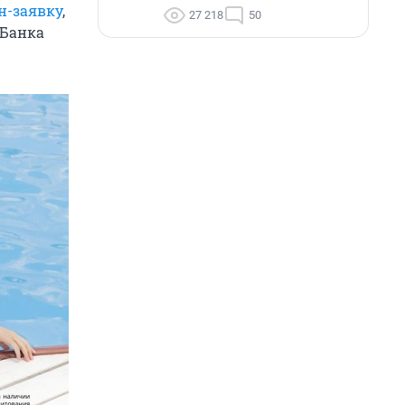
н-заявку
,
27 218
50
 Банка