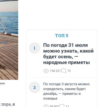
ТОП 5
По погоде 31 июля
1
можно узнать, какой
будет осень, —
народные приметы
158 321
15
Банк
По погоде 3 августа можно
2
определить, каким будет
декабрь, — приметы и
поверья
 пора, и
86 802
11