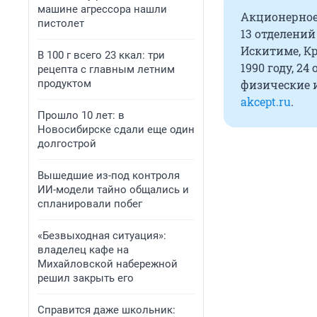
машине агрессора нашли
Акционерное
пистолет
13 отделений
Искитиме, Кр
В 100 г всего 23 ккал: три
1990 году, 2
рецепта с главным летним
продуктом
физические и
akcept.ru
.
Прошло 10 лет: в
Новосибирске сдали еще один
долгострой
Вышедшие из-под контроля
ИИ-модели тайно общались и
спланировали побег
«Безвыходная ситуация»:
владелец кафе на
Михайловской набережной
решил закрыть его
Справится даже школьник: