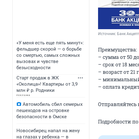
Источник: 
Банк Акцепт
«У меня есть еще пять минут»:
фельдшер скорой — о борьбе
Преимущества:
со смертью, самых сложных
– сумма от 50 до
вызовах и чувстве
– срок от 18 мес
безысходности
– возраст от 21 г
Старт продаж в ЖК
– минимальный 
«Околица»! Квартиры от 3,9
– оплата кредит
млн ₽ р. Родники
Отправляйтесь в
Автомобиль сбил семерых
пешеходов на островке
безопасности в Омске
Подробности по
Новосибирец напал на жену
на глазах у ребенка — в