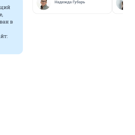
Надежда Губарь
ющий
е,
ван в
йт: