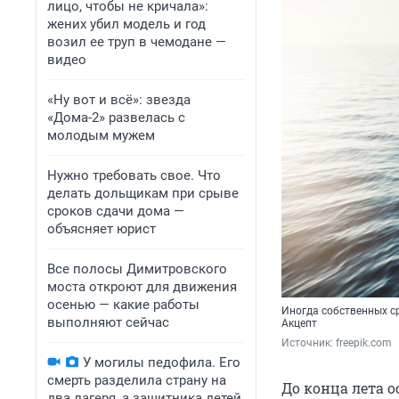
лицо, чтобы не кричала»:
жених убил модель и год
возил ее труп в чемодане —
видео
«Ну вот и всё»: звезда
«Дома-2» развелась с
молодым мужем
Нужно требовать свое. Что
делать дольщикам при срыве
сроков сдачи дома —
объясняет юрист
Все полосы Димитровского
моста откроют для движения
осенью — какие работы
Иногда собственных ср
выполняют сейчас
Акцепт
Источник: 
freepik.com
У могилы педофила. Его
смерть разделила страну на
До конца лета о
два лагеря, а защитника детей