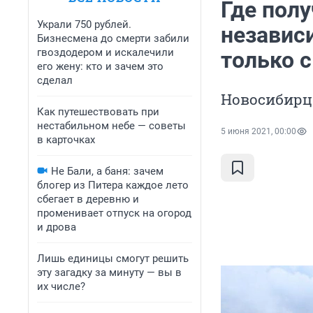
Где пол
Украли 750 рублей.
независ
Бизнесмена до смерти забили
гвоздодером и искалечили
только 
его жену: кто и зачем это
сделал
Новосибирцы
Как путешествовать при
нестабильном небе — советы
5 июня 2021, 00:00
в карточках
Не Бали, а баня: зачем
блогер из Питера каждое лето
сбегает в деревню и
променивает отпуск на огород
и дрова
Лишь единицы смогут решить
эту загадку за минуту — вы в
их числе?