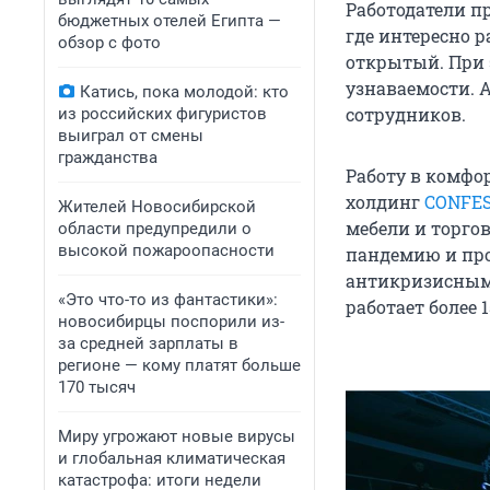
Работодатели п
бюджетных отелей Египта —
где интересно 
обзор с фото
открытый. При 
узнаваемости. 
Катись, пока молодой: кто
сотрудников.
из российских фигуристов
выиграл от смены
гражданства
Работу в комфо
холдинг
CONFE
Жителей Новосибирской
мебели и торго
области предупредили о
высокой пожароопасности
пандемию и про
антикризисным
«Это что-то из фантастики»:
работает более 
новосибирцы поспорили из-
за средней зарплаты в
регионе — кому платят больше
170 тысяч
Миру угрожают новые вирусы
и глобальная климатическая
катастрофа: итоги недели