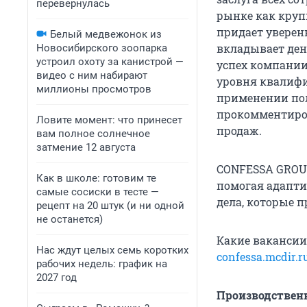
перевернулась
рынке как круп
придает уверен
Белый медвежонок из
вкладывает ден
Новосибирского зоопарка
устроил охоту за канистрой —
успех компании
видео с ним набирают
уровня квалифи
миллионы просмотров
применении пол
прокомментиров
Ловите момент: что принесет
продаж.
вам полное солнечное
затмение 12 августа
CONFESSA GROUP
Как в школе: готовим те
помогая адапти
самые сосиски в тесте —
дела, которые 
рецепт на 20 штук (и ни одной
не останется)
Какие вакансии
Нас ждут целых семь коротких
confessa.mcdir.r
рабочих недель: график на
2027 год
Производствен