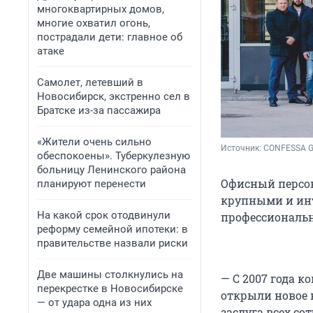
многоквартирных домов,
многие охватил огонь,
пострадали дети: главное об
атаке
Самолет, летевший в
Новосибирск, экстренно сел в
Братске из-за пассажира
«Жители очень сильно
Источник: 
CONFESSA 
обеспокоены». Туберкулезную
больницу Ленинского района
Офисный персон
планируют перенести
крупными и инт
На какой срок отодвинули
профессиональн
реформу семейной ипотеки: в
правительстве назвали риски
Две машины столкнулись на
— С 2007 года к
перекрестке в Новосибирске
открыли новое 
— от удара одна из них
заслуга всех со