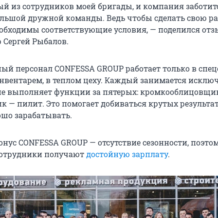
ый из сотрудников моей бригады, и компания заботитс
ольшой дружной команды. Ведь чтобы сделать свою ра
еобходимы соответствующие условия, — поделился отз
р Сергей Рыбалов.
ый персонал CONFESSA GROUP работает только в спецо
вентарем, в теплом цеху. Каждый занимается исклю
не выполняет функции за пятерых: кромкооблицовщи
к — пилит. Это помогает добиваться крутых результат
ошо зарабатывать.
нус CONFESSA GROUP — отсутствие сезонности, поэтом
сотрудники получают
достойную зарплату
.