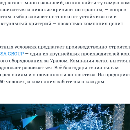
редлагают много вакансий, но как найти ту самую ко
развиваться и никакие кризисы нестрашны, — вопрос
этом выбор зависит не только от устойчивости и
Актуальный критерий — насколько компания ценит
ртных условиях предлагает производственно-строите
SSA GROUP
— один из крупнейших производителей кор
вого оборудования за Уралом. Компания легко выстоял
должает развиваться. Всё благодаря гениальным
 решениям и сплоченности коллектива. На предприя
150 человек, и компания заботится о каждом.