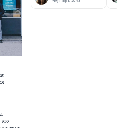
Редактор NGS.RU
ся
ся
мы
 это
 знают на