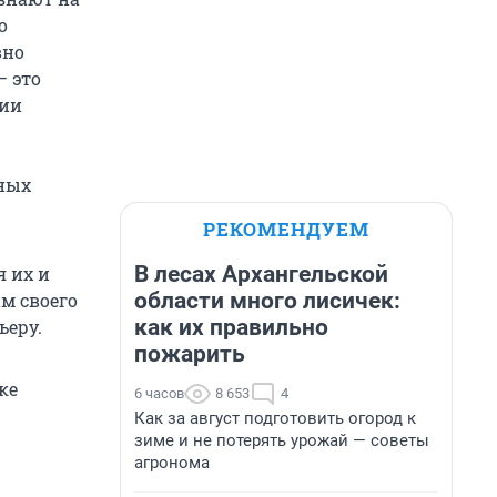
о
вно
— это
нии
ьных
РЕКОМЕНДУЕМ
В лесах Архангельской
 их и
области много лисичек:
м своего
как их правильно
ьеру.
пожарить
ке
6 часов
8 653
4
Как за август подготовить огород к
зиме и не потерять урожай — советы
агронома