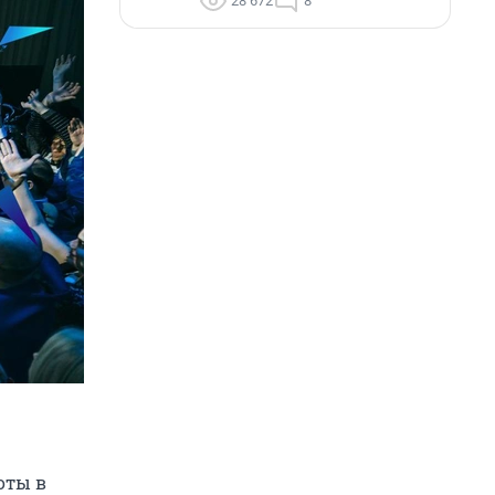
28 672
8
оты в