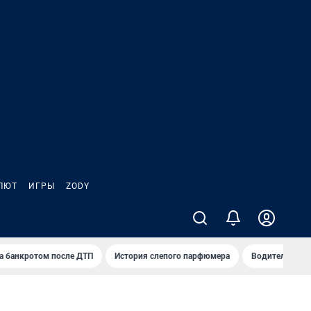
ЛЮТ
ИГРЫ
ZODY
а банкротом после ДТП
История слепого парфюмера
Водители пер