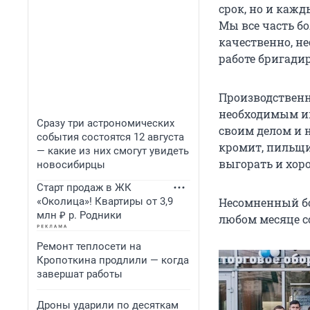
срок, но и кажд
Мы все часть б
качественно, н
работе бригади
Производственн
необходимым ин
Сразу три астрономических
своим делом и 
события состоятся 12 августа
кромит, пильщи
— какие из них смогут увидеть
выгорать и хор
новосибирцы
Старт продаж в ЖК
«Околица»! Квартиры от 3,9
Несомненный бо
млн ₽ р. Родники
любом месяце 
Ремонт теплосети на
Кропоткина продлили — когда
завершат работы
Дроны ударили по десяткам