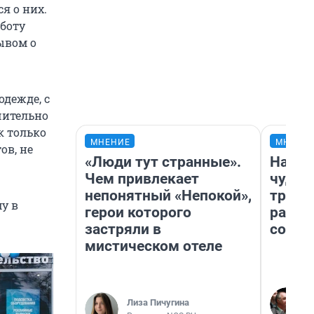
я о них.
боту
ывом о
дежде, с
чительно
к только
МНЕНИЕ
МНЕНИ
ов, не
«Люди тут странные».
Насле
Чем привлекает
чудом
непонятный «Непокой»,
транс
у в
герои которого
разне
застряли в
совет
мистическом отеле
Лиза Пичугина