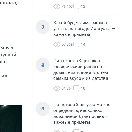
мпанию,
78 453
12
Какой будет зима, можно
3
узнать по погоде 7 августа, —
важные приметы
57 839
14
льный
пусной
Пирожное «Картошка»:
а в
4
классический рецепт в
домашних условиях с тем
тии
самым вкусом из детства
31 334
18
По погоде 8 августа можно
5
определить, насколько
дождливой будет осень —
важные приметы