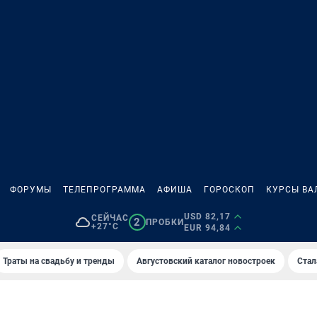
ФОРУМЫ
ТЕЛЕПРОГРАММА
АФИША
ГОРОСКОП
КУРСЫ ВА
USD 82,17
СЕЙЧАС
2
ПРОБКИ
+27°C
EUR 94,84
Траты на свадьбу и тренды
Августовский каталог новостроек
Стал