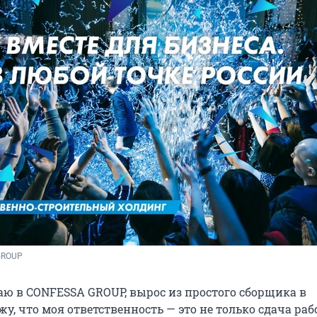
GROUP
таю в CONFESSA GROUP, вырос из простого сборщика в
у, что моя ответственность — это не только сдача раб