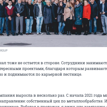
GROUP
ал тоже не остается в стороне. Сотрудники занимают
ересными проектами, благодаря которым развивают
о и поднимаются по карьерной лестнице.
омпания выросла в несколько раз. С начала 2021 года 
направление: собственный цех по металлообработке. И
трудников. Работая в продажах, я вижу, что компанию