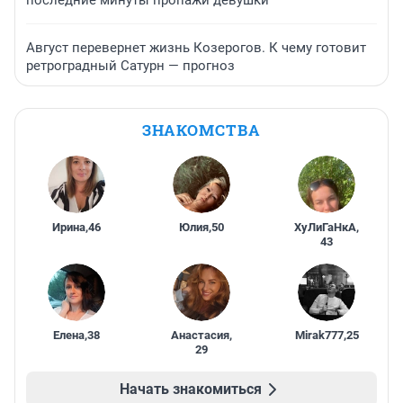
последние минуты пропажи девушки
Август перевернет жизнь Козерогов. К чему готовит
ретроградный Сатурн — прогноз
ЗНАКОМСТВА
Ирина
,
46
Юлия
,
50
ХуЛиГаНкА
,
43
Елена
,
38
Анастасия
,
Mirak777
,
25
29
Начать знакомиться