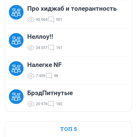
Про хиджаб и толерантность
95 064
501
Неллоу!!
24 037
161
Налегке NF
7 459
98
БрэдПитнутые
20 978
182
ТОП 5