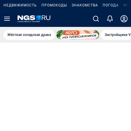
НЕДВИЖИМОСТЬ
ПРОМОКОДЫ
ЗНАКОМСТВА
ПОГОДА
ФО
Жёсткая соседская драка
Застройщики V