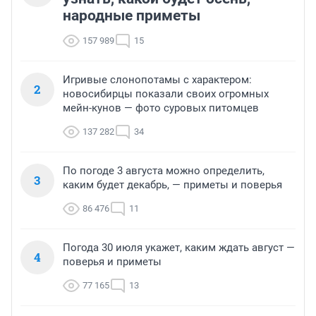
народные приметы
157 989
15
Игривые слонопотамы с характером:
2
новосибирцы показали своих огромных
мейн-кунов — фото суровых питомцев
137 282
34
По погоде 3 августа можно определить,
3
каким будет декабрь, — приметы и поверья
86 476
11
Погода 30 июля укажет, каким ждать август —
4
поверья и приметы
77 165
13