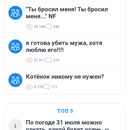
"Ты бросил меня! Ты бросил
меня..." NF
38 146
248
я готова убить мужа, хотя
люблю его!!!!
37 911
274
Котёнок никому не нужен?
9 779
111
ТОП 5
По погоде 31 июля можно
1
узнать, какой будет осень, —