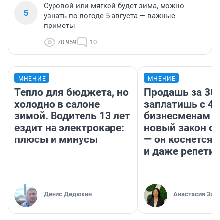
Суровой или мягкой будет зима, можно
5
узнать по погоде 5 августа — важные
приметы
70 959
10
МНЕНИЕ
МНЕНИЕ
Тепло для бюджета, но
Продашь за 300
холодно в салоне
заплатишь с 40
зимой. Водитель 13 лет
бизнесменам г
ездит на электрокаре:
новый закон о 
плюсы и минусы
— он коснется 
и даже репети
Денис Дедюхин
Анастасия Зав