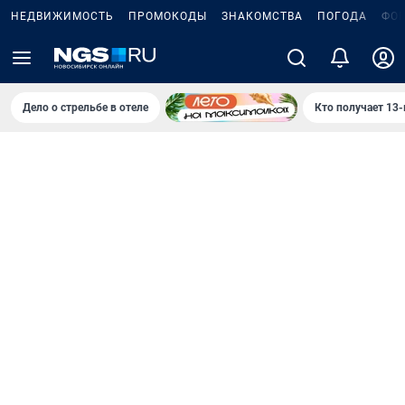
НЕДВИЖИМОСТЬ
ПРОМОКОДЫ
ЗНАКОМСТВА
ПОГОДА
ФО
Дело о стрельбе в отеле
Кто получает 13-