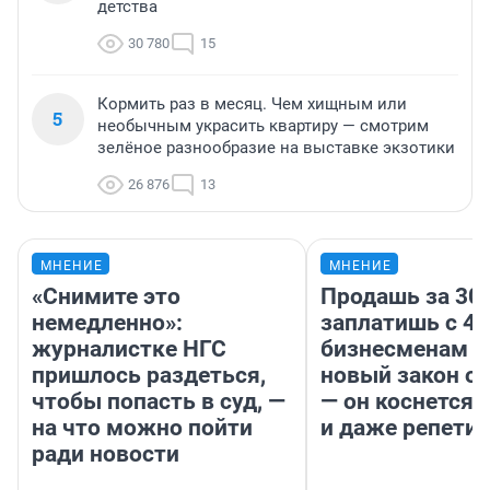
детства
30 780
15
Кормить раз в месяц. Чем хищным или
5
необычным украсить квартиру — смотрим
зелёное разнообразие на выставке экзотики
26 876
13
МНЕНИЕ
МНЕНИЕ
«Снимите это
Продашь за 300
немедленно»:
заплатишь с 40
журналистке НГС
бизнесменам г
пришлось раздеться,
новый закон о 
чтобы попасть в суд, —
— он коснется 
на что можно пойти
и даже репети
ради новости