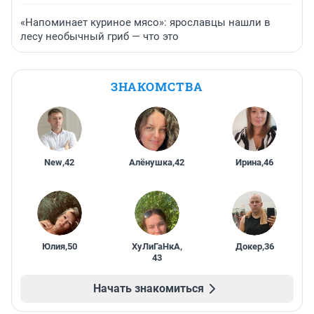
«Напоминает куриное мясо»: ярославцы нашли в
лесу необычный гриб — что это
ЗНАКОМСТВА
New
,
42
Алёнушка
,
42
Ирина
,
46
Юлия
,
50
ХуЛиГаНкА
,
Докер
,
36
43
Начать знакомиться