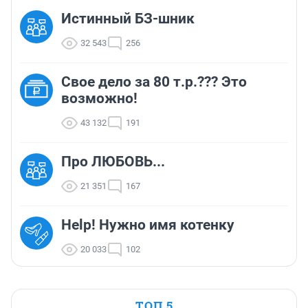
Истинный БЗ-шник
32 543
256
Свое дело за 80 т.р.??? Это
возможно!
43 132
191
Про ЛЮБОВЬ...
21 351
167
Help! Нужно имя котенку
20 033
102
ТОП 5