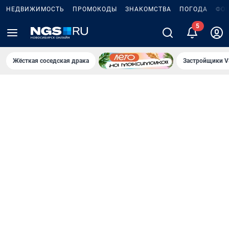
НЕДВИЖИМОСТЬ
ПРОМОКОДЫ
ЗНАКОМСТВА
ПОГОДА
ФО
Жёсткая соседская драка
Застройщики V