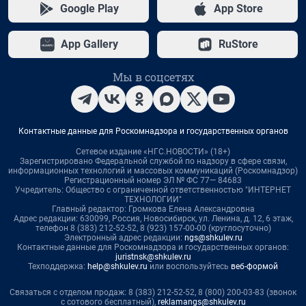
Google Play
App Store
App Gallery
RuStore
Мы в соцсетях
Контактные данные для Роскомнадзора и государственных органов
Сетевое издание «НГС.НОВОСТИ» (18+)
Зарегистрировано Федеральной службой по надзору в сфере связи,
информационных технологий и массовых коммуникаций (Роскомнадзор)
Регистрационный номер ЭЛ № ФС 77— 84683
Учредитель: Общество с ограниченной ответственностью "ИНТЕРНЕТ
ТЕХНОЛОГИИ"
Главный редактор: Громкова Елена Александровна
Адрес редакции: 630099, Россия, Новосибирск, ул. Ленина, д. 12, 6 этаж,
телефон 8 (383) 212-52-52, 8 (923) 157-00-00 (круглосуточно)
Электронный адрес редакции:
ngs@shkulev.ru
Контактные данные для Роскомнадзора и государственных органов:
juristnsk@shkulev.ru
Техподдержка:
help@shkulev.ru
или воспользуйтесь
веб-формой
Связаться с отделом продаж: 8 (383) 212-52-52, 8 (800) 200-03-83 (звонок
с сотового бесплатный),
reklamangs@shkulev.ru