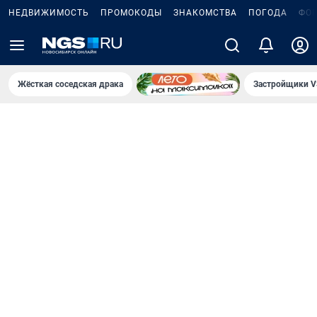
НЕДВИЖИМОСТЬ
ПРОМОКОДЫ
ЗНАКОМСТВА
ПОГОДА
ФО
Жёсткая соседская драка
Застройщики V