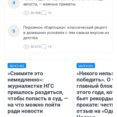
4
августа, — важные приметы
39 998
12
Пирожное «Картошка»: классический рецепт
5
в домашних условиях с тем самым вкусом из
детства
30 673
15
МНЕНИЕ
МНЕНИЕ
«Снимите это
«Никого нельз
немедленно»:
победить». О ч
журналистке НГС
главный блокб
пришлось раздеться,
этого года, ко
чтобы попасть в суд, —
бьет рекорды 
на что можно пойти
прокате: честн
ради новости
отзыв на «Оди