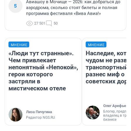
Авиашоу в Мочище — 2026: как добраться до
5
аэродрома, сколько стоят билеты и полная
программа фестиваля «Вива Авиа!»
27 501
50
МНЕНИЕ
МНЕНИЕ
«Люди тут странные».
Наследие, кото
Чем привлекает
чудом не разва
непонятный «Непокой»,
транспортный 
герои которого
разнес миф о 
застряли в
советских доро
мистическом отеле
Олег Арефьев
Блогер, предпри
Лиза Пичугина
владелец в тра
Редактор NGS.RU
бизнесе