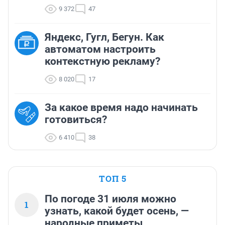
9 372
47
Яндекс, Гугл, Бегун. Как
автоматом настроить
контекстную рекламу?
8 020
17
За какое время надо начинать
готовиться?
6 410
38
ТОП 5
По погоде 31 июля можно
1
узнать, какой будет осень, —
народные приметы