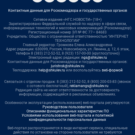
Контактные данные для Роскомнадзора и государственных органов
Сетевое издание «НГС.НОВОСТИ» (18+)
Зарегистрировано Федеральной службой по надзору в сфере связи,
информационных технологий и массовых коммуникаций (Роскомнадзор)
Регистрационный номер ЭЛ № ФС 77— 84683
Учредитель: Общество с ограниченной ответственностью "ИНТЕРНЕТ
ТЕХНОЛОГИИ"
Главный редактор: Громкова Елена Александровна
Адрес редакции: 630099, Россия, Новосибирск, ул. Ленина, д. 12, 6 этаж,
телефон 8 (383) 212-52-52, 8 (923) 157-00-00 (круглосуточно)
Электронный адрес редакции:
ngs@shkulev.ru
Контактные данные для Роскомнадзора и государственных органов:
juristnsk@shkulev.ru
Техподдержка:
help@shkulev.ru
или воспользуйтесь
веб-формой
Связаться с отделом продаж: 8 (383) 212-52-52, 8 (800) 200-03-83 (звонок
с сотового бесплатный),
reklamangs@shkulev.ru
Редакция сайта не несет ответственности за достоверность
информации, содержащейся в рекламных объявлениях.
Особенности эксплуатации (использования) веб-портала регулируются:
Руководством пользователя
Описанием функциональных характеристик ПО
Условиями использования веб-портала и политикой
конфиденциальности персональных данных
Веб-портал распространяется в виде интернет-сервиса, специальные
действия по установке на стороне пользователя не требуются