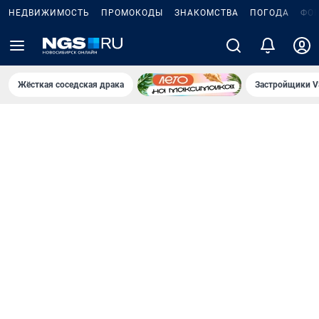
НЕДВИЖИМОСТЬ
ПРОМОКОДЫ
ЗНАКОМСТВА
ПОГОДА
ФО
Жёсткая соседская драка
Застройщики V