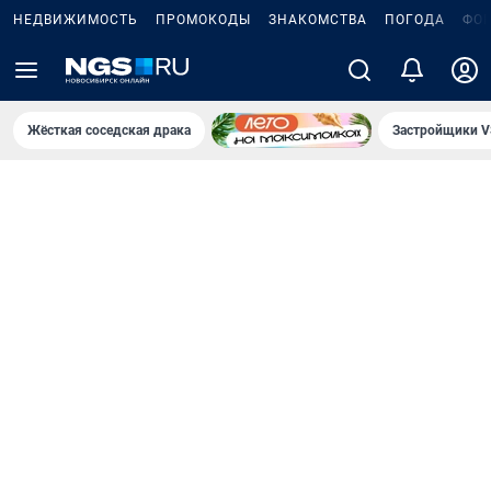
НЕДВИЖИМОСТЬ
ПРОМОКОДЫ
ЗНАКОМСТВА
ПОГОДА
ФО
Жёсткая соседская драка
Застройщики V