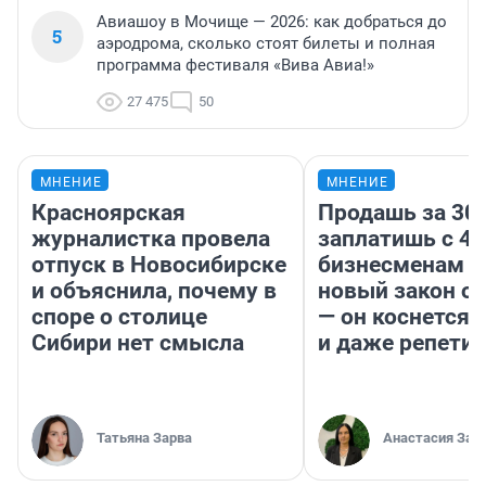
Авиашоу в Мочище — 2026: как добраться до
5
аэродрома, сколько стоят билеты и полная
программа фестиваля «Вива Авиа!»
27 475
50
МНЕНИЕ
МНЕНИЕ
Красноярская
Продашь за 300
журналистка провела
заплатишь с 40
отпуск в Новосибирске
бизнесменам г
и объяснила, почему в
новый закон о 
споре о столице
— он коснется 
Сибири нет смысла
и даже репети
Татьяна Зарва
Анастасия Зав