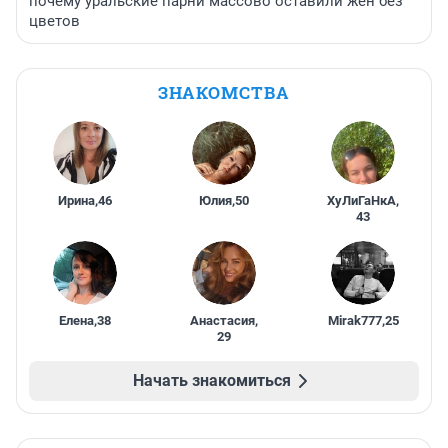
почему уральские парни массово оставили жен без
цветов
ЗНАКОМСТВА
Ирина
,
46
Юлия
,
50
ХуЛиГаНкА
,
43
Елена
,
38
Анастасия
,
Mirak777
,
25
29
Начать знакомиться