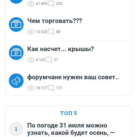
41 869
200
Чем торговать???
12 622
88
Как насчет... крышы?
3 142
21
форумчане нужен ваш совет..
18 177
171
ТОП 5
По погоде 31 июля можно
1
узнать, какой будет осень, —