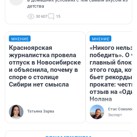
в домашних условиях с тем самым вкусом из
детства
30 607
15
МНЕНИЕ
МНЕНИЕ
Красноярская
«Никого нельз
журналистка провела
победить». О ч
отпуск в Новосибирске
главный блокб
и объяснила, почему в
этого года, ко
споре о столице
бьет рекорды 
Сибири нет смысла
прокате: честн
отзыв на «Оди
Нолана
Стас Соколов
Татьяна Зарва
Эксперт