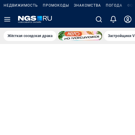
НЕДВИЖИМОСТЬ
ПРОМОКОДЫ
ЗНАКОМСТВА
ПОГОДА
ФО
Жёсткая соседская драка
Застройщики V