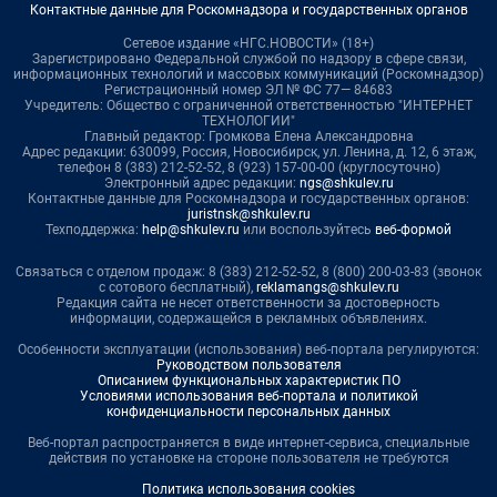
Контактные данные для Роскомнадзора и государственных органов
Сетевое издание «НГС.НОВОСТИ» (18+)
Зарегистрировано Федеральной службой по надзору в сфере связи,
информационных технологий и массовых коммуникаций (Роскомнадзор)
Регистрационный номер ЭЛ № ФС 77— 84683
Учредитель: Общество с ограниченной ответственностью "ИНТЕРНЕТ
ТЕХНОЛОГИИ"
Главный редактор: Громкова Елена Александровна
Адрес редакции: 630099, Россия, Новосибирск, ул. Ленина, д. 12, 6 этаж,
телефон 8 (383) 212-52-52, 8 (923) 157-00-00 (круглосуточно)
Электронный адрес редакции:
ngs@shkulev.ru
Контактные данные для Роскомнадзора и государственных органов:
juristnsk@shkulev.ru
Техподдержка:
help@shkulev.ru
или воспользуйтесь
веб-формой
Связаться с отделом продаж: 8 (383) 212-52-52, 8 (800) 200-03-83 (звонок
с сотового бесплатный),
reklamangs@shkulev.ru
Редакция сайта не несет ответственности за достоверность
информации, содержащейся в рекламных объявлениях.
Особенности эксплуатации (использования) веб-портала регулируются:
Руководством пользователя
Описанием функциональных характеристик ПО
Условиями использования веб-портала и политикой
конфиденциальности персональных данных
Веб-портал распространяется в виде интернет-сервиса, специальные
действия по установке на стороне пользователя не требуются
Политика использования cookies