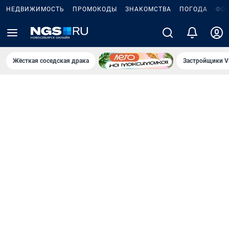
НЕДВИЖИМОСТЬ
ПРОМОКОДЫ
ЗНАКОМСТВА
ПОГОДА
ФО
Жёсткая соседская драка
Застройщики V