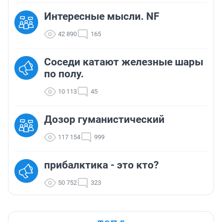
Интересные мысли. NF
42 890
165
Соседи катают железные шары
по полу.
10 113
45
Дозор гуманистический
117 154
999
прибалктика - это кто?
50 752
323