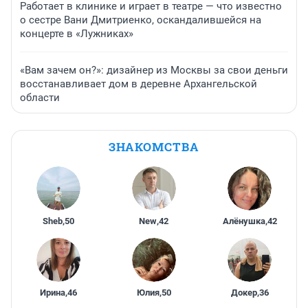
Работает в клинике и играет в театре — что известно
о сестре Вани Дмитриенко, оскандалившейся на
концерте в «Лужниках»
«Вам зачем он?»: дизайнер из Москвы за свои деньги
восстанавливает дом в деревне Архангельской
области
ЗНАКОМСТВА
Sheb
,
50
New
,
42
Алёнушка
,
42
Ирина
,
46
Юлия
,
50
Докер
,
36