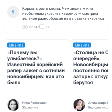
Кормить раз в месяц. Чем хищным или
5
необычным украсить квартиру — смотрим
зелёное разнообразие на выставке экзотики
27 547
17
МНЕНИЕ
МНЕНИЕ
«Почему вы
«Столица не Си
улыбаетесь?»
очередей».
Известный корейский
Новосибирцы
рэпер зажег с сотнями
постоянно поп
новосибирцев: как это
заторы: откуда
было
берутся
Нина Раневская
Александра Бр
Журналист
Ведущий коррес