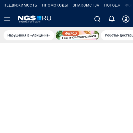
НЕДВИЖИМОСТЬ
ПРОМОКОДЫ
ЗНАКОМСТВА
ПОГОДА
ФО
Нарушения в «Авиценне»
Роботы-доставщ