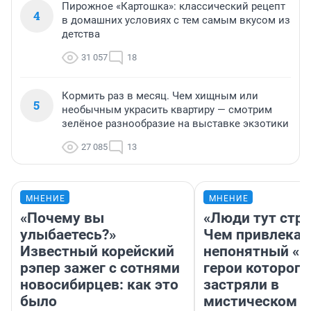
Пирожное «Картошка»: классический рецепт
4
в домашних условиях с тем самым вкусом из
детства
31 057
18
Кормить раз в месяц. Чем хищным или
5
необычным украсить квартиру — смотрим
зелёное разнообразие на выставке экзотики
27 085
13
МНЕНИЕ
МНЕНИЕ
«Почему вы
«Люди тут стр
улыбаетесь?»
Чем привлекае
Известный корейский
непонятный «Н
рэпер зажег с сотнями
герои которого
новосибирцев: как это
застряли в
было
мистическом о