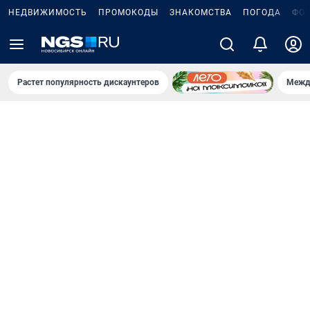
НЕДВИЖИМОСТЬ
ПРОМОКОДЫ
ЗНАКОМСТВА
ПОГОДА
ФО
Растет популярность дискаунтеров
Межд