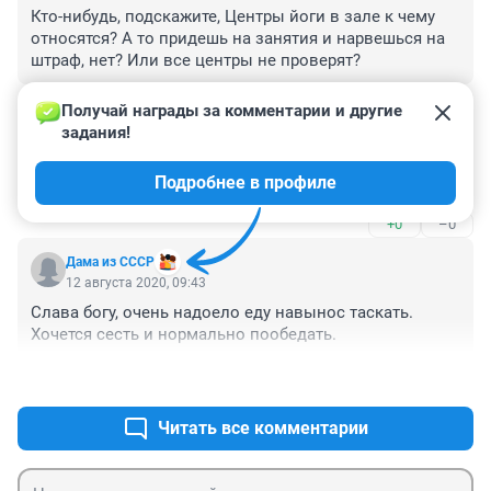
Кто-нибудь, подскажите, Центры йоги в зале к чему 
относятся? А то придешь на занятия и нарвешься на 
штраф, нет? Или все центры не проверят?
+0
–0
Получай награды за комментарии и другие 
задания!
Гость
12 августа 2020, 14:06
Подробнее в профиле
И толку сейчас выборы пройдут и в
+0
–0
Дама из СССР
12 августа 2020, 09:43
Слава богу, очень надоело еду навынос таскать. 
Хочется сесть и нормально пообедать.
+0
–0
Читать все комментарии