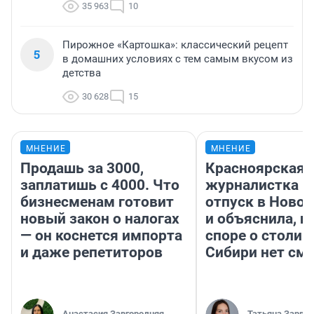
35 963
10
Пирожное «Картошка»: классический рецепт
5
в домашних условиях с тем самым вкусом из
детства
30 628
15
МНЕНИЕ
МНЕНИЕ
Продашь за 3000,
Красноярская
заплатишь с 4000. Что
журналистка п
бизнесменам готовит
отпуск в Ново
новый закон о налогах
и объяснила, п
— он коснется импорта
споре о столиц
и даже репетиторов
Сибири нет см
Анастасия Завгородняя
Татьяна Зарва