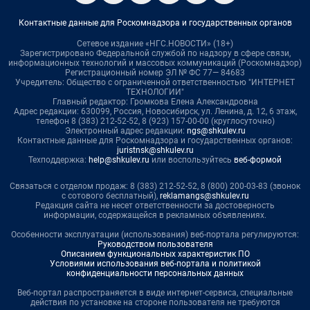
Контактные данные для Роскомнадзора и государственных органов
Сетевое издание «НГС.НОВОСТИ» (18+)
Зарегистрировано Федеральной службой по надзору в сфере связи,
информационных технологий и массовых коммуникаций (Роскомнадзор)
Регистрационный номер ЭЛ № ФС 77— 84683
Учредитель: Общество с ограниченной ответственностью "ИНТЕРНЕТ
ТЕХНОЛОГИИ"
Главный редактор: Громкова Елена Александровна
Адрес редакции: 630099, Россия, Новосибирск, ул. Ленина, д. 12, 6 этаж,
телефон 8 (383) 212-52-52, 8 (923) 157-00-00 (круглосуточно)
Электронный адрес редакции:
ngs@shkulev.ru
Контактные данные для Роскомнадзора и государственных органов:
juristnsk@shkulev.ru
Техподдержка:
help@shkulev.ru
или воспользуйтесь
веб-формой
Связаться с отделом продаж: 8 (383) 212-52-52, 8 (800) 200-03-83 (звонок
с сотового бесплатный),
reklamangs@shkulev.ru
Редакция сайта не несет ответственности за достоверность
информации, содержащейся в рекламных объявлениях.
Особенности эксплуатации (использования) веб-портала регулируются:
Руководством пользователя
Описанием функциональных характеристик ПО
Условиями использования веб-портала и политикой
конфиденциальности персональных данных
Веб-портал распространяется в виде интернет-сервиса, специальные
действия по установке на стороне пользователя не требуются