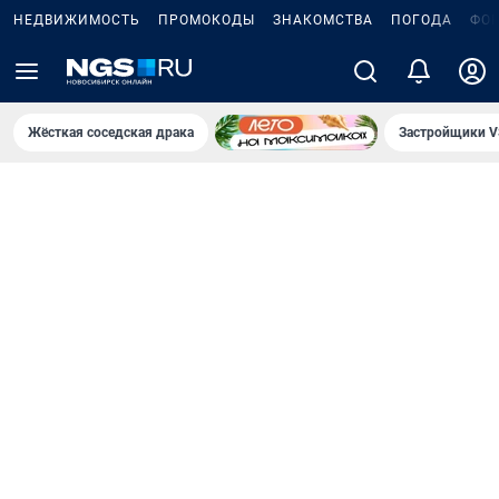
НЕДВИЖИМОСТЬ
ПРОМОКОДЫ
ЗНАКОМСТВА
ПОГОДА
ФО
Жёсткая соседская драка
Застройщики V