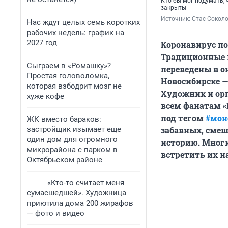
Кто бы мог подумать, ч
закрыты
Источник: 
Стас Сокол
Нас ждут целых семь коротких
рабочих недель: график на
2027 год
Коронавирус по
Традиционные 
Сыграем в «Ромашку»?
переведены в о
Простая головоломка,
Новосибирске —
которая взбодрит мозг не
Художник и ор
хуже кофе
всем фанатам 
под тегом
#мон
ЖК вместо бараков:
застройщик изымает еще
забавных, смеш
один дом для огромного
историю. Многи
микрорайона с парком в
встретить их н
Октябрьском районе
«Кто-то считает меня
сумасшедшей». Художница
приютила дома 200 жирафов
— фото и видео