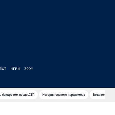
ЛЮТ
ИГРЫ
ZODY
а банкротом после ДТП
История слепого парфюмера
Водители пер