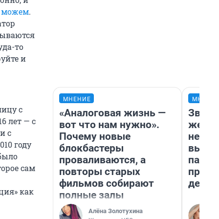
е можем
.
атор
мываются
уда-то
руйте и
МНЕНИЕ
МНЕНИ
лицу с
«Аналоговая жизнь —
Звезд
6 лет — с
вот что нам нужно».
желан
и с
Почему новые
небес
10 году
блокбастеры
выстр
было
проваливаются, а
парад
торое сам
повторы старых
прави
фильмов собирают
день
ция» как
полные залы
Алёна Золотухина