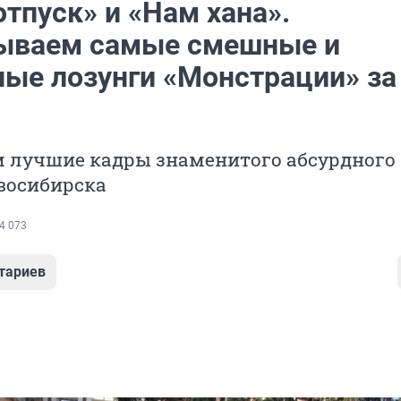
отпуск» и «Нам хана».
ываем самые смешные и
ные лозунги «Монстрации» за
 лучшие кадры знаменитого абсурдного
восибирска
4 073
тариев