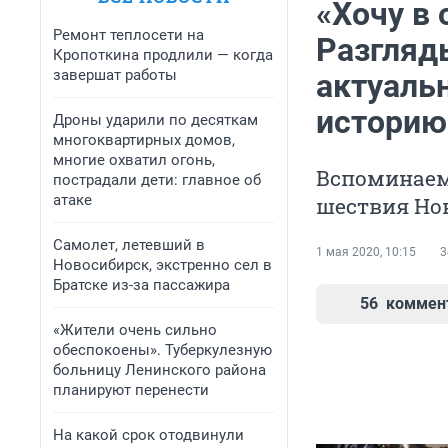
«Хочу в 
Ремонт теплосети на
Разгляд
Кропоткина продлили — когда
завершат работы
актуаль
историю
Дроны ударили по десяткам
многоквартирных домов,
многие охватил огонь,
Вспоминаем
пострадали дети: главное об
атаке
шествия Но
Самолет, летевший в
1 мая 2020, 10:15
3
Новосибирск, экстренно сел в
Братске из-за пассажира
56
коммен
«Жители очень сильно
обеспокоены». Туберкулезную
больницу Ленинского района
планируют перенести
На какой срок отодвинули