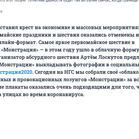
то этот лозунг 10-летней давности будет так актуален сейчас, когда границы
ов
ставил крест на экономике и массовых мероприятия
майские праздники и шествия оказались отменены 
нлайн-формат. Самое яркое первомайское шествие в
 «Монстрация» — в этом году ушло в облачную форму
ганизатор абсурдного шествия Артём Лоскутов пред
«Монстрации» выкладывать фотографии в социальны
страция2020
. Сегодня на НГС мы собрали своё «облак
ных и провокационных лозунгов «Монстрации» за в
е плакаты оказались очень подходящими для того, 
а улицах во время коронавируса.