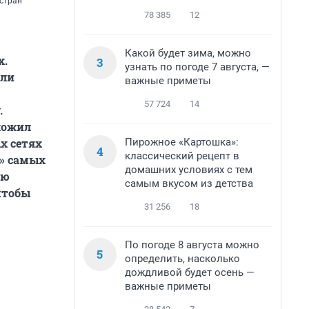
 стран
78 385
12
Какой будет зима, можно
х.
3
узнать по погоде 7 августа, —
или
важные приметы
57 724
14
.
ложил
Пирожное «Картошка»:
х сетях
4
классический рецепт в
о» самых
домашних условиях с тем
сю
самым вкусом из детства
чтобы
31 256
18
По погоде 8 августа можно
5
определить, насколько
дождливой будет осень —
важные приметы