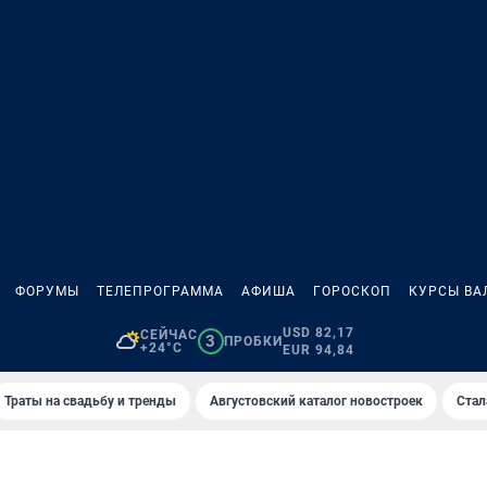
ФОРУМЫ
ТЕЛЕПРОГРАММА
АФИША
ГОРОСКОП
КУРСЫ ВА
USD 82,17
СЕЙЧАС
3
ПРОБКИ
+24°C
EUR 94,84
Траты на свадьбу и тренды
Августовский каталог новостроек
Стал