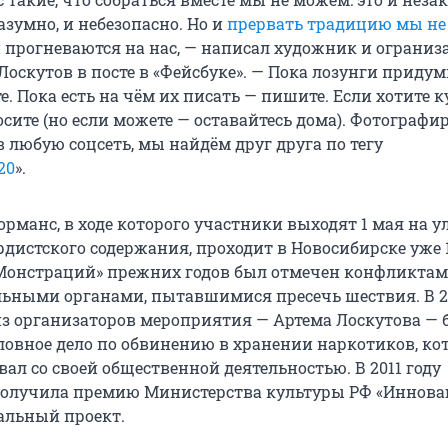
азумно, и небезопасно. Но и
прервать традицию мы н
и прогневаются на нас, — написал художник и ограниз
Лоскутов в посте в «Фейсбуке». — Пока лозунги приду
 Пока есть на чём их писать — пишите. Если хотите к
ите (но если можете — оставайтесь дома). Фотографи
 любую соцсеть, мы найдём друг друга по тегу
20
».
рманс, в ходе которого участники выходят 1 мая на у
дистского содержания, проходит в Новосибирске уже 1
 «Монстраций» прежних годов был отмечен конфликтам
ьными органами, пытавшимися пресечь шествия. В 20
из организаторов мероприятия — Артема Лоскутова — 
ловное дело по обвинению в хранении наркотиков, ко
ал со своей общественной деятельностью. В 2011 году
олучила премию Министерства культуры РФ «Иннова
альный проект.