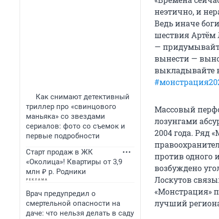
неэтично, и нер
Ведь иначе бог
шествия Артём 
— придумывайте.
вынести — вынос
выкладывайте в
#монстрация20
Как снимают детективный
триллер про «свинцового
Массовый перфо
маньяка» со звездами
лозунгами абсур
сериалов: фото со съемок и
2004 года. Ряд
первые подробности
правоохранител
Старт продаж в ЖК
против одного 
«Околица»! Квартиры от 3,9
возбуждено уго
млн ₽ р. Родники
Лоскутов связыв
«Монстрация» п
Врач предупредил о
лучший регион
смертельной опасности на
даче: что нельзя делать в саду