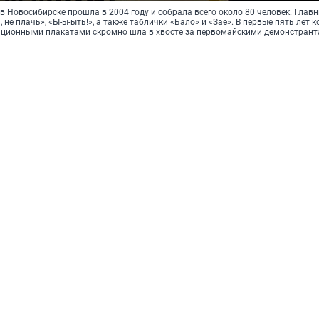
в Новосибирске прошла в 2004 году и собрала всего около 80 человек. Глав
 не плачь», «Ы-ы-ыть!», а также таблички «Бало» и «Зае». В первые пять лет к
ационными плакатами скромно шла в хвосте за первомайскими демонстран