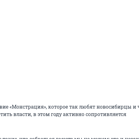
вие «Монстрация», которое так любят новосибирцы и 
тить власти, в этом году активно сопротивляется
 такие, что собраться вместе мы не можем: это и незак