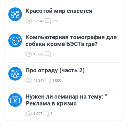
Красотой мир спасется
52 942
556
Компьютерная томография для
собаки кроме БЭСТа где?
13 088
7
Про отраду (часть 2)
41 247
1 000
Нужен ли семинар на тему: "
Реклама в кризис"
1 007
5