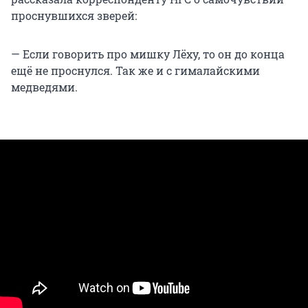
проснувшихся зверей:
— Если говорить про мишку Лёху, то он до конца
ещё не проснулся. Так же и с гималайскими
медведями.