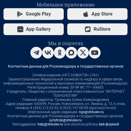
Мобильное приложение
Google Play
App Store
App Gallery
RuStore
Мы в соцсетях
Контактные данные для Роскомнадзора и государственных органов
Сетевое издание «НГС.НОВОСТИ» (18+)
Зарегистрировано Федеральной службой по надзору в сфере связи,
информационных технологий и массовых коммуникаций (Роскомнадзор)
Регистрационный номер ЭЛ № ФС 77— 84683
Учредитель: Общество с ограниченной ответственностью "ИНТЕРНЕТ
ТЕХНОЛОГИИ"
Главный редактор: Громкова Елена Александровна
Адрес редакции: 630099, Россия, Новосибирск, ул. Ленина, д. 12, 6 этаж,
телефон 8 (383) 212-52-52, 8 (923) 157-00-00 (круглосуточно)
Электронный адрес редакции:
ngs@shkulev.ru
Контактные данные для Роскомнадзора и государственных органов:
juristnsk@shkulev.ru
Техподдержка:
help@shkulev.ru
или воспользуйтесь
веб-формой