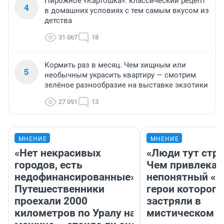
Пирожное «Картошка»: классический рецепт
4
в домашних условиях с тем самым вкусом из
детства
31 067
18
Кормить раз в месяц. Чем хищным или
5
необычным украсить квартиру — смотрим
зелёное разнообразие на выставке экзотики
27 091
13
МНЕНИЕ
МНЕНИЕ
«Нет некрасивых
«Люди тут стр
городов, есть
Чем привлекае
недофинансированные».
непонятный «Н
Путешественники
герои которого
проехали 2000
застряли в
километров по Уралу на
мистическом о