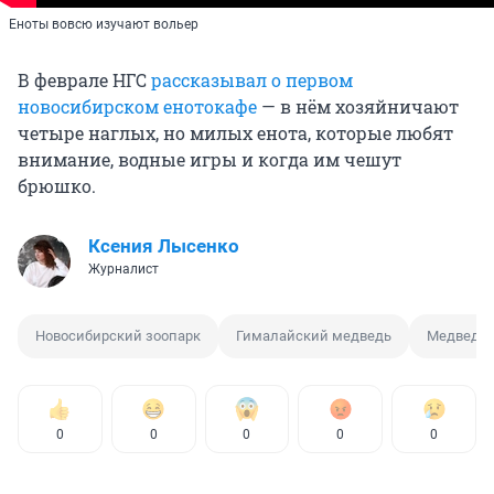
Еноты вовсю изучают вольер
В феврале НГС
рассказывал о первом
новосибирском енотокафе
— в нём хозяйничают
четыре наглых, но милых енота, которые любят
внимание, водные игры и когда им чешут
брюшко.
Ксения Лысенко
Журналист
Новосибирский зоопарк
Гималайский медведь
Медведь
0
0
0
0
0