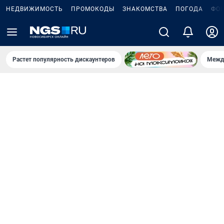
НЕДВИЖИМОСТЬ
ПРОМОКОДЫ
ЗНАКОМСТВА
ПОГОДА
ФО
Растет популярность дискаунтеров
Межд