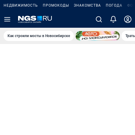
НЕДВИЖИМОСТЬ
ПРОМОКОДЫ
ЗНАКОМСТВА
ПОГОДА
ФО
Как строили мосты в Новосибирске
Траты