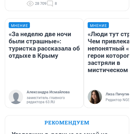
28 709
8
МНЕНИЕ
МНЕНИЕ
«За неделю две ночи
«Люди тут стр
были страшные»:
Чем привлекае
туристка рассказала об
непонятный «Н
отдыхе в Крыму
герои которого
застряли в
мистическом о
Александра Исмайлова
Лиза Пичугина
заместитель главного
Редактор NGS.R
редактора 63.RU
РЕКОМЕНДУЕМ