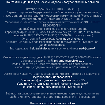
Контактные данные для Роскомнадзора и государственных органов
Сетевое издание «НГС.НОВОСТИ» (18+)
Зарегистрировано Федеральной службой по надзору в сфере связи,
информационных технологий и массовых коммуникаций (Роскомнадзор)
Регистрационный номер ЭЛ № ФС 77— 84683
Учредитель: Общество с ограниченной ответственностью "ИНТЕРНЕТ
ТЕХНОЛОГИИ"
Главный редактор: Громкова Елена Александровна
Адрес редакции: 630099, Россия, Новосибирск, ул. Ленина, д. 12, 6 этаж,
телефон 8 (383) 212-52-52, 8 (923) 157-00-00 (круглосуточно)
Электронный адрес редакции:
ngs@shkulev.ru
Контактные данные для Роскомнадзора и государственных органов:
juristnsk@shkulev.ru
Техподдержка:
help@shkulev.ru
или воспользуйтесь
веб-формой
Связаться с отделом продаж: 8 (383) 212-52-52, 8 (800) 200-03-83 (звонок
с сотового бесплатный),
reklamangs@shkulev.ru
Редакция сайта не несет ответственности за достоверность
информации, содержащейся в рекламных объявлениях.
Особенности эксплуатации (использования) веб-портала регулируются:
Руководством пользователя
Описанием функциональных характеристик ПО
Условиями использования веб-портала и политикой
конфиденциальности персональных данных
Веб-портал распространяется в виде интернет-сервиса, специальные
действия по установке на стороне пользователя не требуются
Политика использования cookies