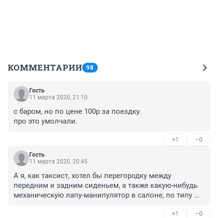
КОММЕНТАРИИ
98
Гость
11 марта 2020, 21:10
с баром, но по цене 100р за поездку.

про это умолчали.
+1
–0
Гость
11 марта 2020, 20:45
А я, как таксист, хотел бы перегородку между 
передним и задним сиденьем, а также какую-нибудь 
механическую лапу-манипулятор в салоне, по типу 
воровайки. Чтобы можно было подцепить за 
+1
–0
подмышки пассажирку не желающую покидать салон 