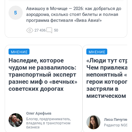
Авиашоу в Мочище — 2026: как добраться до
5
аэродрома, сколько стоят билеты и полная
программа фестиваля «Вива Авиа!»
27 436
50
МНЕНИЕ
МНЕНИЕ
Наследие, которое
«Люди тут стр
чудом не развалилось:
Чем привлекае
транспортный эксперт
непонятный «Н
разнес миф о «вечных»
герои которого
советских дорогах
застряли в
мистическом о
Олег Арефьев
Блогер, предприниматель,
Лиза Пичугина
владелец в транспортном
Редактор NGS.R
бизнесе