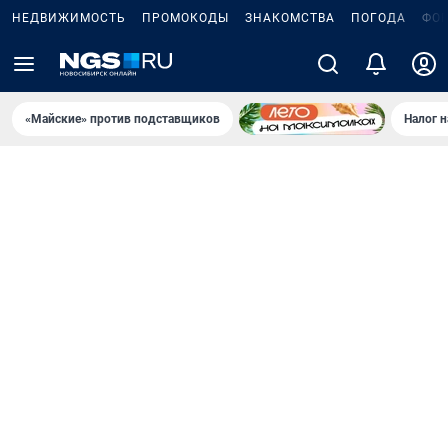
НЕДВИЖИМОСТЬ
ПРОМОКОДЫ
ЗНАКОМСТВА
ПОГОДА
ФО
«Майские» против подставщиков
Налог 