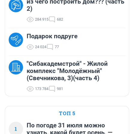
из чего построить дом??? (часть
2)
284 915
682
Подарок подруге
24 024
77
"Сибакадемстрой" - Жилой
комплекс "Молодёжный"
(Свечникова, 3)(часть 4)
173 784
981
ТОП 5
По погоде 31 июля можно
1
узнать, какой будет осень, —