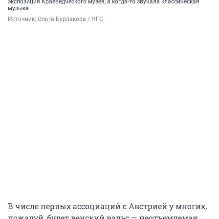
экспозиция Краеведческого музея, а когда-то звучала классическая
музыка
Источник: 
Ольга Бурлакова / НГС
В числе первых ассоциаций с Австрией у многих,
пожалуй, будет венский вальс — неотъемлемая