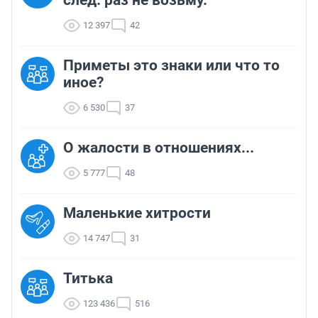
след. раз не возьму.
12 397
42
Приметы это знаки или что то
иное?
6 530
37
О жалости в отношениях...
5 777
48
Маленькие хитрости
14 747
31
Титька
123 436
516