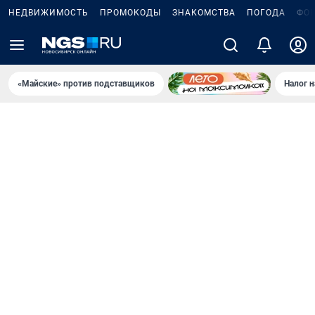
НЕДВИЖИМОСТЬ
ПРОМОКОДЫ
ЗНАКОМСТВА
ПОГОДА
ФО
«Майские» против подставщиков
Налог 