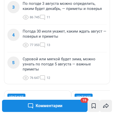
По погоде 3 августа можно определить,
3
каким будет декабрь, — приметы и поверья
86 745
11
Погода 30 июля укажет, каким ждать август —
4
поверья и приметы
77 353
13
Суровой или мягкой будет зима, можно
5
узнать по погоде 5 августа — важные
приметы
76 647
12
МНЕНИЕ
МНЕНИЕ
16
«Игрушки больше не
Близнецам —
Комментарии
герои истории». Чему
внезапные пер