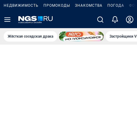
НЕДВИЖИМОСТЬ
ПРОМОКОДЫ
ЗНАКОМСТВА
ПОГОДА
ФО
Жёсткая соседская драка
Застройщики V