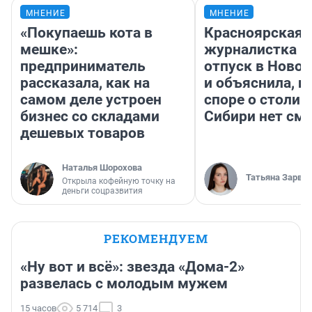
МНЕНИЕ
МНЕНИЕ
«Покупаешь кота в
Красноярская
мешке»:
журналистка п
предприниматель
отпуск в Ново
рассказала, как на
и объяснила, п
самом деле устроен
споре о столиц
бизнес со складами
Сибири нет см
дешевых товаров
Наталья Шорохова
Татьяна Зарва
Открыла кофейную точку на
деньги соцразвития
РЕКОМЕНДУЕМ
«Ну вот и всё»: звезда «Дома-2»
развелась с молодым мужем
15 часов
5 714
3