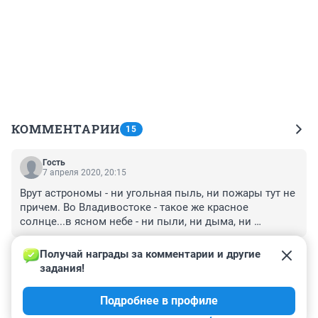
КОММЕНТАРИИ
15
Гость
7 апреля 2020, 20:15
Врут астрономы - ни угольная пыль, ни пожары тут не 
причем. Во Владивостоке - такое же красное 
солнце...в ясном небе - ни пыли, ни дыма, ни 
облачка!!!
+0
–0
Получай награды за комментарии и другие 
задания!
Гость
22 июля 2019, 20:04
Подробнее в профиле
Начало конца...