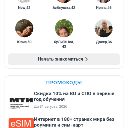
New
,
42
Алёнушка
,
42
Ирина
,
46
Юлия
,
50
ХуЛиГаНкА
,
Докер
,
36
43
Начать знакомиться
ПРОМОКОДЫ
Скидка 10% на ВО и СПО в первый
год обучения
До 31 августа, 2026
Интернет в 180+ странах мира без
роуминга и сим-карт