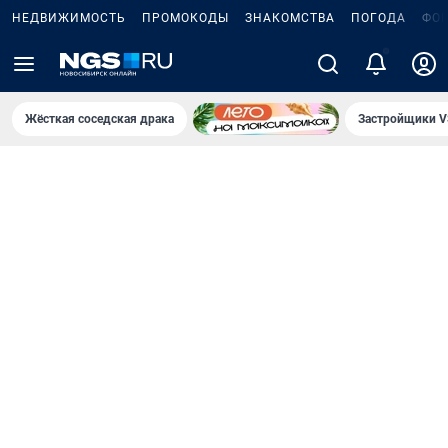
НЕДВИЖИМОСТЬ
ПРОМОКОДЫ
ЗНАКОМСТВА
ПОГОДА
ФО
Жёсткая соседская драка
Застройщики V