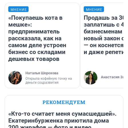
МНЕНИЕ
МНЕНИЕ
«Покупаешь кота в
Продашь за 300
мешке»:
заплатишь с 40
предприниматель
бизнесменам г
рассказала, как на
новый закон о 
самом деле устроен
— он коснется 
бизнес со складами
и даже репети
дешевых товаров
Наталья Шорохова
Анастасия Зав
Открыла кофейную точку на
деньги соцразвития
РЕКОМЕНДУЕМ
«Кто-то считает меня сумасшедшей».
Екатеринбурженка приютила дома
200 жирафов — фото и видео