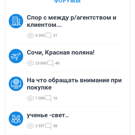
ФОРУМЫ
Спор с между р/агентством и
клиентом...
4 393
31
Сочи, Красная поляна!
23 600
48
На что обращать внимание при
покупке
1 008
16
ученье -свет..
2 557
38