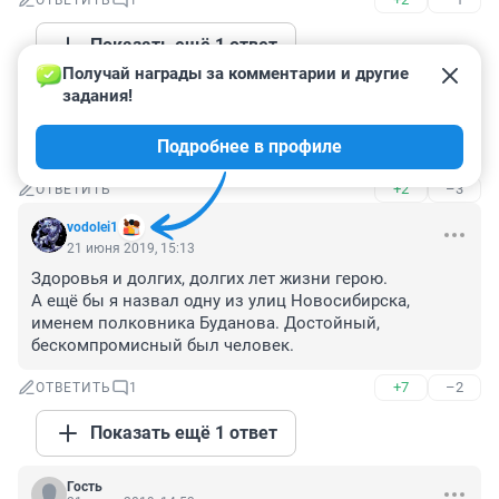
ОТВЕТИТЬ
1
Показать ещё 1 ответ
Получай награды за комментарии и другие 
задания!
Гость
21 июня 2019, 16:18
Подробнее в профиле
Медалей до пупа - столько подвигов совершил?
+2
–3
ОТВЕТИТЬ
vodolei1
21 июня 2019, 15:13
Здоровья и долгих, долгих лет жизни герою.

А ещё бы я назвал одну из улиц Новосибирска, 
именем полковника Буданова. Достойный, 
бескомпромисный был человек.
+7
–2
ОТВЕТИТЬ
1
Показать ещё 1 ответ
Гость