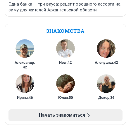
Одна банка — три вкуса: рецепт овощного ассорти на
зиму для жителей Архангельской области
ЗНАКОМСТВА
Александр
,
New
,
42
Алёнушка
,
42
42
Ирина
,
46
Юлия
,
50
Докер
,
36
Начать знакомиться