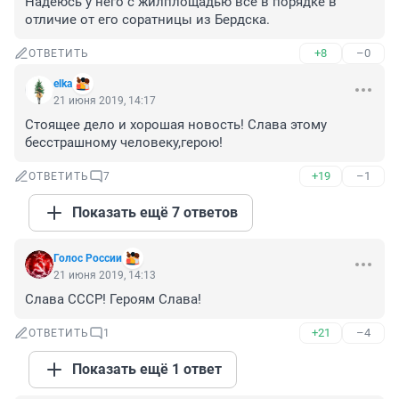
Надеюсь у него с жилплощадью все в порядке в 
отличие от его соратницы из Бердска.
+8
–0
ОТВЕТИТЬ
elka
21 июня 2019, 14:17
Стоящее дело и хорошая новость! Слава этому 
бесстрашному человеку,герою!
+19
–1
ОТВЕТИТЬ
7
Показать ещё 7 ответов
Голос России
21 июня 2019, 14:13
Слава СССР! Героям Слава!
+21
–4
ОТВЕТИТЬ
1
Показать ещё 1 ответ