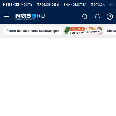
НЕДВИЖИМОСТЬ
ПРОМОКОДЫ
ЗНАКОМСТВА
ПОГОДА
ФО
Растет популярность дискаунтеров
Межд