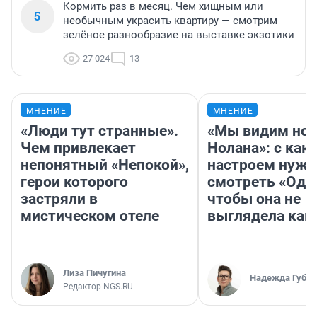
Кормить раз в месяц. Чем хищным или
5
необычным украсить квартиру — смотрим
зелёное разнообразие на выставке экзотики
27 024
13
МНЕНИЕ
МНЕНИЕ
«Люди тут странные».
«Мы видим нов
Чем привлекает
Нолана»: с как
непонятный «Непокой»,
настроем нужн
герои которого
смотреть «Оди
застряли в
чтобы она не
мистическом отеле
выглядела как
Лиза Пичугина
Надежда Губар
Редактор NGS.RU