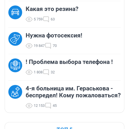
Какая это резина?
5 759
63
Нужна фотосексия!
19 847
70
! Проблема выбора телефона !
1 808
32
4-я больница им. Гераськова -
беспредел! Кому пожаловаться?
12 153
45