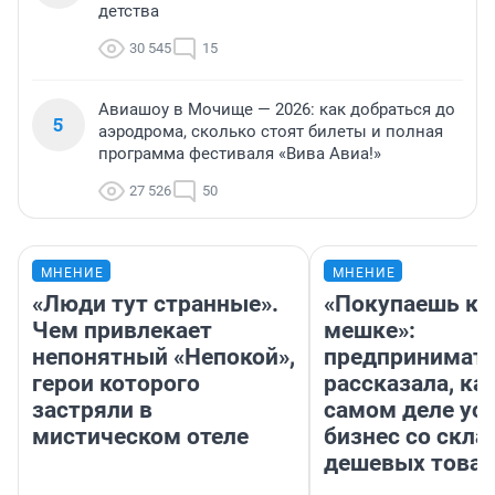
детства
30 545
15
Авиашоу в Мочище — 2026: как добраться до
5
аэродрома, сколько стоят билеты и полная
программа фестиваля «Вива Авиа!»
27 526
50
МНЕНИЕ
МНЕНИЕ
«Люди тут странные».
«Покупаешь ко
Чем привлекает
мешке»:
непонятный «Непокой»,
предпринимат
герои которого
рассказала, как
застряли в
самом деле ус
мистическом отеле
бизнес со скл
дешевых това