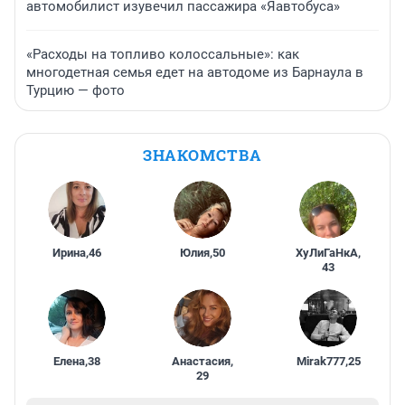
автомобилист изувечил пассажира «Яавтобуса»
«Расходы на топливо колоссальные»: как
многодетная семья едет на автодоме из Барнаула в
Турцию — фото
ЗНАКОМСТВА
Ирина
,
46
Юлия
,
50
ХуЛиГаНкА
,
43
Елена
,
38
Анастасия
,
Mirak777
,
25
29