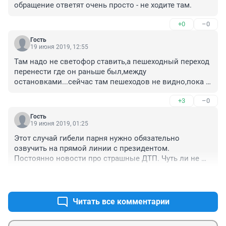
обращение ответят очень просто - не ходите там.
+0
–0
Гость
19 июня 2019, 12:55
Там надо не светофор ставить,а пешеходный переход 
перенести где он раньше был,между 
остановками...сейчас там пешеходов не видно,пока 
на дорогу не выскочат,потому как с одной стороны 
+3
–0
ящик распределительный у остановки,а с другой 
деревья.Мои дети на Морском переходят и идут куда 
Гость
надо...
19 июня 2019, 01:25
Этот случай гибели парня нужно обязательно 
озвучить на прямой линии с президентом.

Постоянно новости про страшные ДТП. Чуть ли не 
каждый день. Дороги не делают. Зебры нет. 
+1
–1
Светофоры не ставят. В куршавелях видимо 
куражатся.
Читать все комментарии