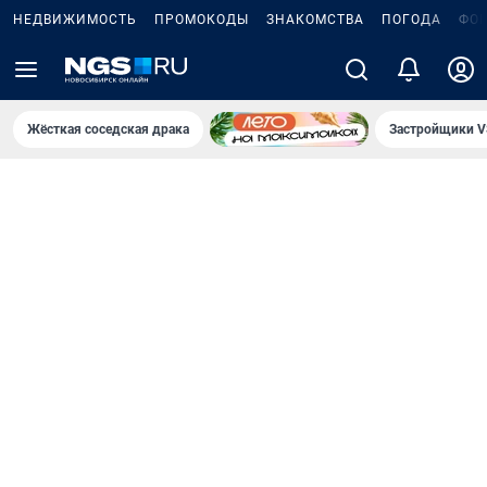
НЕДВИЖИМОСТЬ
ПРОМОКОДЫ
ЗНАКОМСТВА
ПОГОДА
ФО
Жёсткая соседская драка
Застройщики V