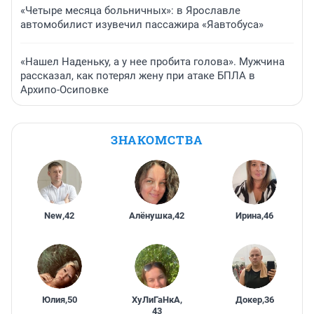
«Четыре месяца больничных»: в Ярославле
автомобилист изувечил пассажира «Яавтобуса»
«Нашел Наденьку, а у нее пробита голова». Мужчина
рассказал, как потерял жену при атаке БПЛА в
Архипо-Осиповке
ЗНАКОМСТВА
New
,
42
Алёнушка
,
42
Ирина
,
46
Юлия
,
50
ХуЛиГаНкА
,
Докер
,
36
43