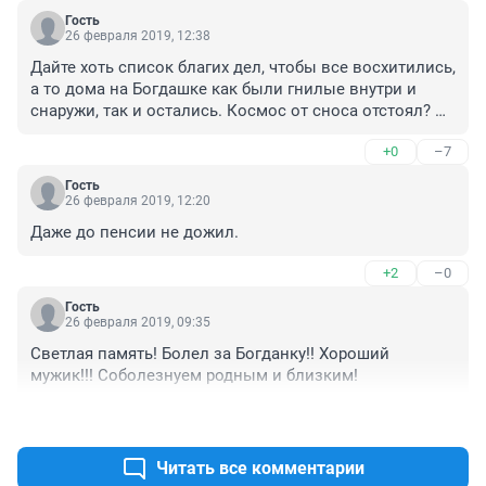
Гость
26 февраля 2019, 12:38
Дайте хоть список благих дел, чтобы все восхитились, 
а то дома на Богдашке как были гнилые внутри и 
снаружи, так и остались. Космос от сноса отстоял? 
Так давече там человек погиб при строительных 
+0
–7
работах, потому что это уже давно было не 
культурное наследие, он сгнил еще 20 лет назад, я 
Гость
еще ребенком была, он сыпался весь.
26 февраля 2019, 12:20
Даже до пенсии не дожил.
+2
–0
Гость
26 февраля 2019, 09:35
Светлая память! Болел за Богданку!! Хороший 
мужик!!! Соболезнуем родным и близким!
+5
–0
Читать все комментарии