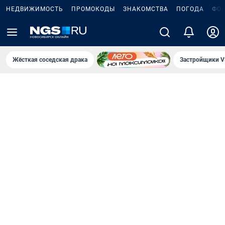
НЕДВИЖИМОСТЬ
ПРОМОКОДЫ
ЗНАКОМСТВА
ПОГОДА
ФО
Жёсткая соседская драка
Застройщики V