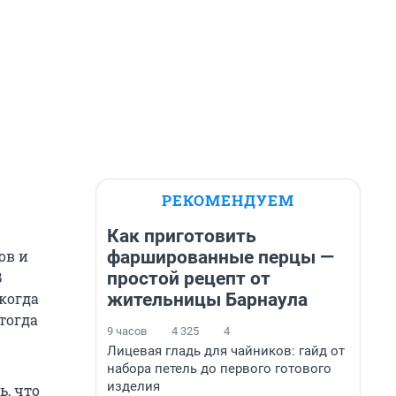
РЕКОМЕНДУЕМ
Как приготовить
фаршированные перцы —
ов и
простой рецепт от
В
жительницы Барнаула
когда
тогда
9 часов
4 325
4
Лицевая гладь для чайников: гайд от
набора петель до первого готового
изделия
ь, что