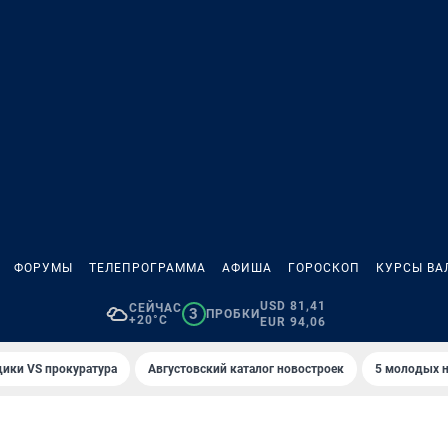
ФОРУМЫ
ТЕЛЕПРОГРАММА
АФИША
ГОРОСКОП
КУРСЫ ВА
USD 81,41
СЕЙЧАС
3
ПРОБКИ
+20°C
EUR 94,06
ики VS прокуратура
Августовский каталог новостроек
5 молодых н