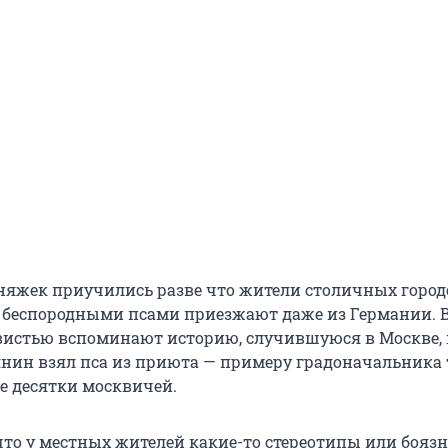
няжек приучились разве что жители столичных город
 беспородными псами приезжают даже из Германии. 
авистью вспоминают историю, случившуюся в Москве, 
янин взял пса из приюта — примеру градоначальника 
е десятки москвичей.
 что у местных жителей какие-то стереотипы или боязн