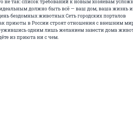
то не так: список требований к новым хозяевам усложн
идеальным должно быть всё — ваш дом, ваша жизнь и
ень бездомных животных Сеть городских порталов
как приюты в России строят отношения с внешним мир
ружившись одним лишь желанием завести дома живот
дёте из приюта ни с чем.