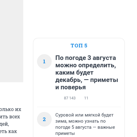
ТОП 5
По погоде 3 августа
1
можно определить,
каким будет
декабрь, — приметы
и поверья
87 143
11
олько их
Суровой или мягкой будет
ить всех
2
зима, можно узнать по
дей,
погоде 5 августа — важные
еть как
приметы