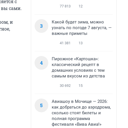
яется с
77 813
12
 вы сами.
ом, и
Какой будет зима, можно
3
узнать по погоде 7 августа, —
ное,
важные приметы
41 381
13
Пирожное «Картошка»:
4
классический рецепт в
домашних условиях с тем
самым вкусом из детства
30 692
15
Авиашоу в Мочище — 2026:
5
как добраться до аэродрома,
сколько стоят билеты и
полная программа
фестиваля «Вива Авиа!»