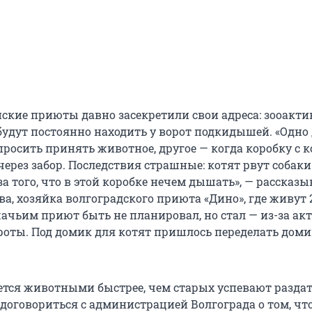
ские приюты давно засекретили свои адреса: зооакт
будут постоянно находить у ворот подкидышей. «Одно
просить принять животное, другое — когда коробку с 
ерез забор. Последствия страшные: котят рвут собаки
а того, что в этой коробке нечем дышать», — рассказы
, хозяйка волгоградского приюта «Дино», где живут 
шачьим приют быть не планировал, но стал — из-за ак
оты. Под домик для котят пришлось переделать доми
тся животными быстрее, чем старых успевают раздат
договориться с администрацией Волгограда о том, чт