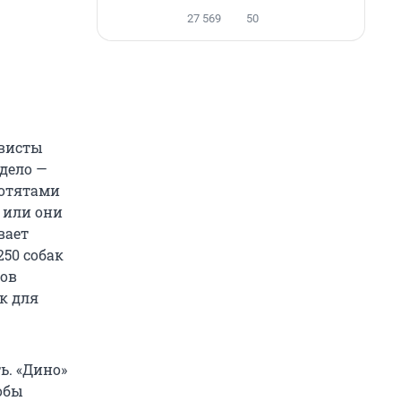
27 569
50
ивисты
 дело —
котятами
 или они
вает
250 собак
тов
к для
ь. «Дино»
обы