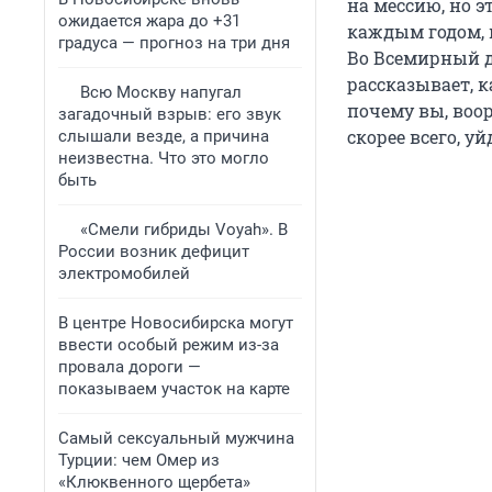
на мессию, но э
ожидается жара до +31
каждым годом, 
градуса — прогноз на три дня
Во Всемирный д
рассказывает, 
Всю Москву напугал
почему вы, воо
загадочный взрыв: его звук
скорее всего, уй
слышали везде, а причина
неизвестна. Что это могло
быть
«Смели гибриды Voyah». В
России возник дефицит
электромобилей
В центре Новосибирска могут
ввести особый режим из-за
провала дороги —
показываем участок на карте
Самый сексуальный мужчина
Турции: чем Омер из
«Клюквенного щербета»