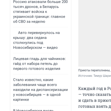
Россию атаковали больше 200
тысяч дронов, а Беларусь
стягивает войска к
украинской границе: главное
об СВО за неделю
Авто перевернулось на
крышу: два седана
столкнулись под
Новосибирском — видео
Лицевая гладь для чайников:
гайд от набора петель до
первого готового изделия
Приюты переполнены, 
Источник: 
Тимур Шарип
Стало известно, какие
заболевания чаще всего
Каждый год в Р
находили на диспансеризации
— точно сказать
у новосибирцев — в одной
картинке
и сдать в прию
готовых взять 
В Новосибирске вновь