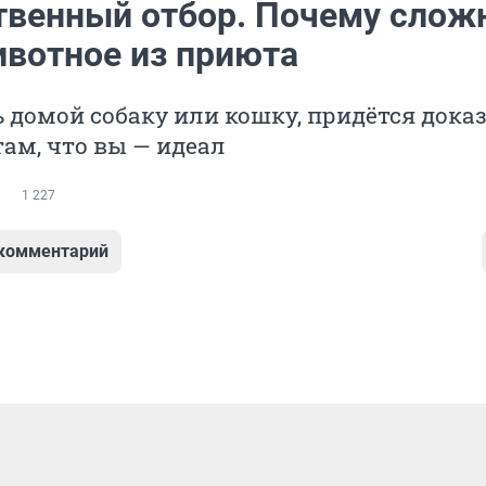
твенный отбор. Почему слож
ивотное из приюта
 домой собаку или кошку, придётся дока
ам, что вы — идеал
1 227
 комментарий