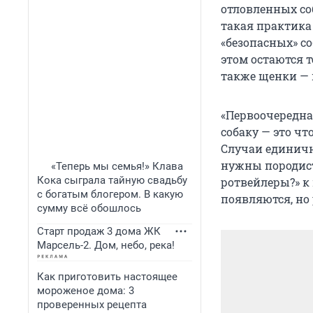
отловленных со
такая практика
«безопасных» со
этом остаются т
также щенки — п
«Первоочередна
собаку — это чт
Случаи единичн
нужны породисты
«Теперь мы семья!» Клава
Кока сыграла тайную свадьбу
ротвейлеры?» к
с богатым блогером. В какую
появляются, но
сумму всё обошлось
Старт продаж 3 дома ЖК
Марсель-2. Дом, небо, река!
Как приготовить настоящее
мороженое дома: 3
проверенных рецепта