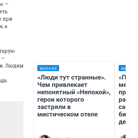
лю —
ить
е при
, а
старую
 —
ти. Людям
МНЕНИЕ
МНЕНИ
«Люди тут странные».
«Поку
вда
Чем привлекает
мешке
непонятный «Непокой»,
предп
герои которого
расска
застряли в
самом
мистическом отеле
бизне
дешев