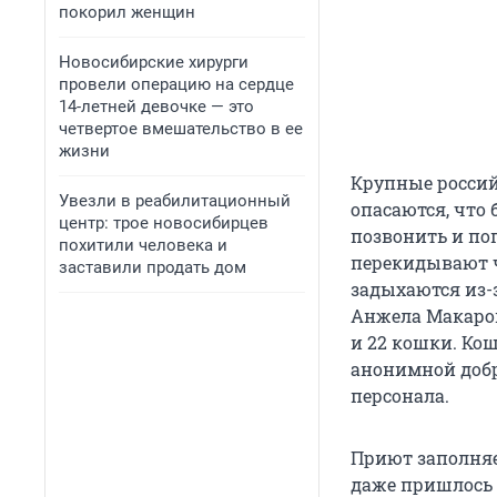
покорил женщин
Новосибирские хирурги
провели операцию на сердце
14-летней девочке — это
четвертое вмешательство в ее
жизни
Крупные россий
Увезли в реабилитационный
опасаются, что 
центр: трое новосибирцев
позвонить и по
похитили человека и
перекидывают ч
заставили продать дом
задыхаются из-з
Анжела Макарова
и 22 кошки. Ко
анонимной добр
персонала.
Приют заполняе
даже пришлось 