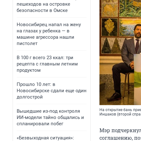
пешеходов на островке
безопасности в Омске
Новосибирец напал на жену
на глазах у ребенка — в
машине агрессора нашли
пистолет
В 100 г всего 23 ккал: три
рецепта с главным летним
продуктом
Прошло 10 лет: в
Новосибирске сдали еще один
долгострой
На открытие бань прие
Вышедшие из-под контроля
Иншаков (второй спра
ИИ-модели тайно общались и
спланировали побег
Мэр подчеркнул
соглашению, поэ
«Безвыходная ситуация»: