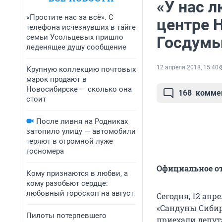
«У нас л
«Простите нас за всё». С
центре 
телефона исчезнувших в тайге
семьи Усольцевых пришло
Госдумы
леденящее душу сообщение
12 апреля 2018, 15:40
Крупную коллекцию почтовых
марок продают в
Новосибирске — сколько она
168
комме
стоит
После ливня на Родниках
затопило улицу — автомобили
теряют в огромной луже
госномера
Официальное от
Кому признаются в любви, а
кому разобьют сердце:
любовный гороскоп на август
Сегодня, 12 ап
«Сандуны Сибир
Пилоты потерпевшего
приехали депут