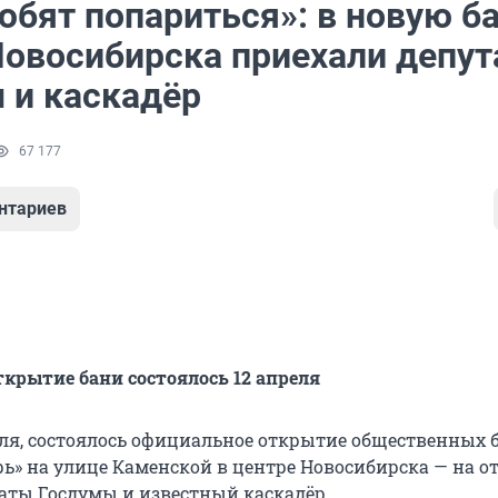
юбят попариться»: в новую б
Новосибирска приехали депу
 и каскадёр
67 177
нтариев
крытие бани состоялось 12 апреля
реля, состоялось официальное открытие общественных 
ь» на улице Каменской в центре Новосибирска — на о
аты Госдумы и известный каскадёр.