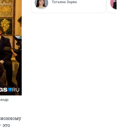
Татьяна Зарва
сандр
ссионному
 это