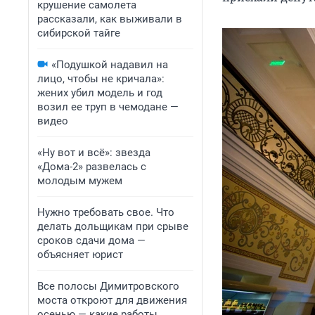
крушение самолета
рассказали, как выживали в
сибирской тайге
«Подушкой надавил на
лицо, чтобы не кричала»:
жених убил модель и год
возил ее труп в чемодане —
видео
«Ну вот и всё»: звезда
«Дома-2» развелась с
молодым мужем
Нужно требовать свое. Что
делать дольщикам при срыве
сроков сдачи дома —
объясняет юрист
Все полосы Димитровского
моста откроют для движения
осенью — какие работы