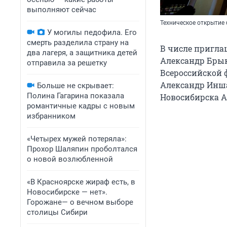
выполняют сейчас
Техническое открытие 
У могилы педофила. Его
смерть разделила страну на
В числе пригла
два лагеря, а защитника детей
Александр Брык
отправила за решетку
Всероссийской 
Александр Инша
Больше не скрывает:
Полина Гагарина показала
Новосибирска А
романтичные кадры с новым
избранником
«Четырех мужей потеряла»:
Прохор Шаляпин проболтался
о новой возлюбленной
«В Красноярске жираф есть, в
Новосибирске — нет».
Горожане— о вечном выборе
столицы Сибири