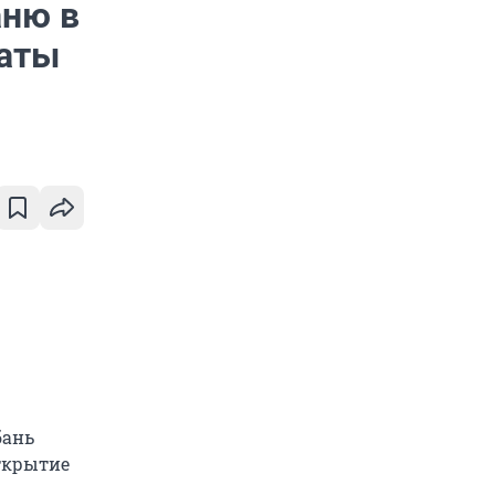
аню в
таты
бань
ткрытие