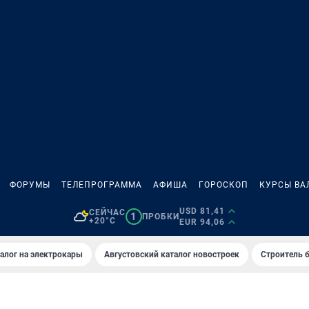
ФОРУМЫ
ТЕЛЕПРОГРАММА
АФИША
ГОРОСКОП
КУРСЫ ВА
USD 81,41
СЕЙЧАС
1
ПРОБКИ
+20°C
EUR 94,06
алог на электрокары
Августовский каталог новостроек
Строитель б