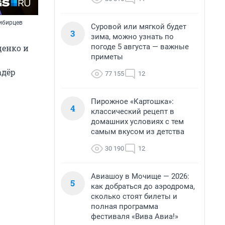
сибирцев
Суровой или мягкой будет
3
зима, можно узнать по
погоде 5 августа — важные
щенко и
приметы
адёр
77 155
12
Пирожное «Картошка»:
4
классический рецепт в
домашних условиях с тем
самым вкусом из детства
30 190
12
Авиашоу в Мочище — 2026:
5
как добраться до аэродрома,
сколько стоят билеты и
полная программа
фестиваля «Вива Авиа!»