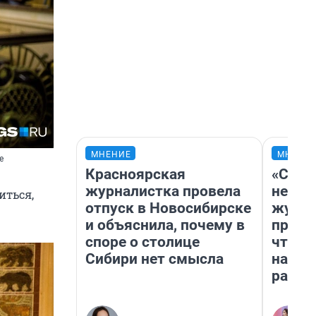
МНЕНИЕ
МНЕНИ
е
Красноярская
«Сним
журналистка провела
немед
иться,
отпуск в Новосибирске
журна
и объяснила, почему в
пришл
споре о столице
чтобы
Сибири нет смысла
на чт
ради 