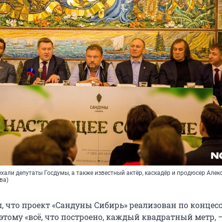
хали депутаты Госдумы, а также известный актёр, каскадёр и продюсер Алек
ва)
, что проект «Сандуны Сибирь» реализован по конце
тому «всё, что построено, каждый квадратный метр, —