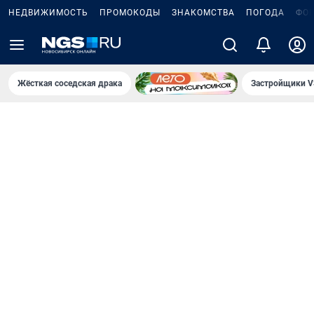
НЕДВИЖИМОСТЬ
ПРОМОКОДЫ
ЗНАКОМСТВА
ПОГОДА
ФО
Жёсткая соседская драка
Застройщики V