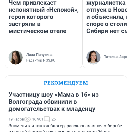
Чем привлекает
журналистка п
непонятный «Непокой»,
отпуск в Ново
герои которого
и объяснила, п
застряли в
споре о столиц
мистическом отеле
Сибири нет см
Лиза Пичугина
Татьяна Зарва
Редактор NGS.RU
РЕКОМЕНДУЕМ
Участницу шоу «Мама в 16» из
Волгограда обвинили в
домогательствах к младенцу
19 часов
16 901
26
Знаменитая тикток-блогер, рассказывавшая о борьбе
с редкой формой рака, умерла в возрасте 26 лет