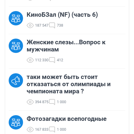
КиноБЗал (NF) (часть 6)
187 547
738
Женские слезы...Вопрос к
мужчинам
112 330
412
таки может быть стоит
отказаться от олимпиады и
чемпионата мира ?
394 875
1 000
Фотозагадки всепогодные
167 833
1 000