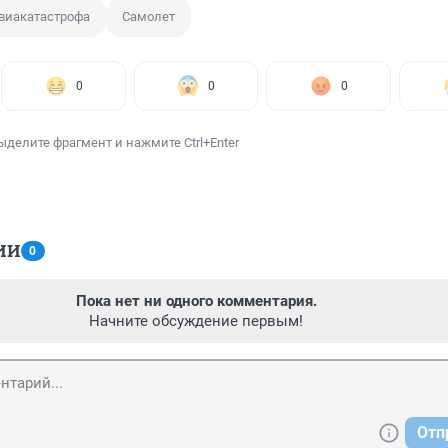
виакатастрофа
Самолет
0
0
0
ыделите фрагмент и нажмите Ctrl+Enter
ИИ
0
Пока нет ни одного комментария.
Начните обсуждение первым!
Отп