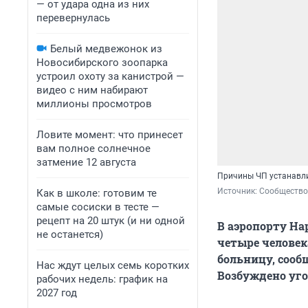
— от удара одна из них
перевернулась
Белый медвежонок из
Новосибирского зоопарка
устроил охоту за канистрой —
видео с ним набирают
миллионы просмотров
Ловите момент: что принесет
вам полное солнечное
затмение 12 августа
Причины ЧП устанавл
Источник: 
Сообщество
Как в школе: готовим те
самые сосиски в тесте —
рецепт на 20 штук (и ни одной
В аэропорту На
не останется)
четыре челове
больницу, сооб
Нас ждут целых семь коротких
Возбуждено уго
рабочих недель: график на
2027 год