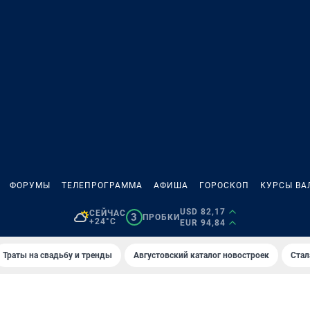
ФОРУМЫ
ТЕЛЕПРОГРАММА
АФИША
ГОРОСКОП
КУРСЫ ВА
USD 82,17
СЕЙЧАС
3
ПРОБКИ
+24°C
EUR 94,84
Траты на свадьбу и тренды
Августовский каталог новостроек
Стал