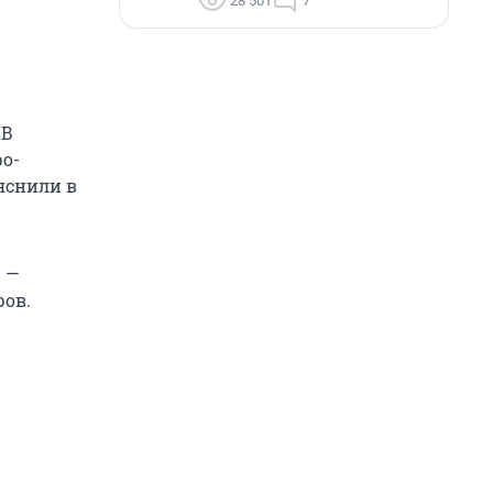
28 501
7
 В
ро-
яснили в
 —
ров.