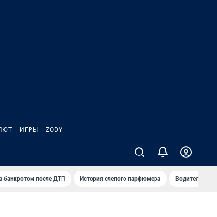
ЛЮТ
ИГРЫ
ZODY
а банкротом после ДТП
История слепого парфюмера
Водители пер