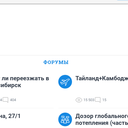
ФОРУМЫ
 ли переезжать в
Тайланд+Камбод
сибирск
64
404
15 503
15
а, 27/1
Дозор глобальног
потепления (часть