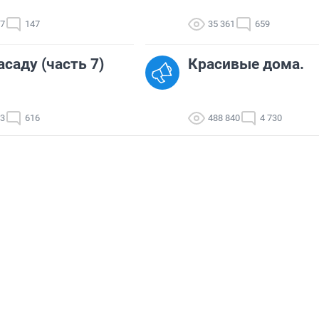
67
147
35 361
659
асаду (часть 7)
Красивые дома.
13
616
488 840
4 730