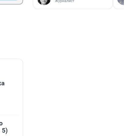
Журналист
жа
о
 5)