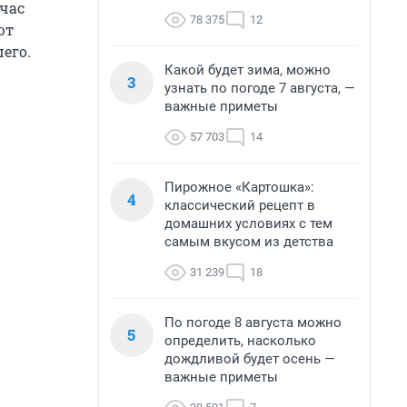
йчас
78 375
12
ют
его.
Какой будет зима, можно
3
узнать по погоде 7 августа, —
важные приметы
57 703
14
Пирожное «Картошка»:
4
классический рецепт в
домашних условиях с тем
самым вкусом из детства
31 239
18
По погоде 8 августа можно
5
определить, насколько
дождливой будет осень —
важные приметы