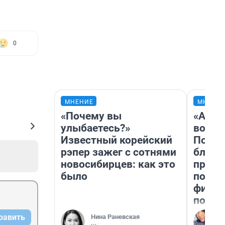
0
МНЕНИЕ
МНЕНИ
«Почему вы
«Анал
улыбаетесь?»
вот ч
Известный корейский
Почем
рэпер зажег с сотнями
блокб
новосибирцев: как это
прова
было
повто
фильм
полны
равить
Нина Раневская