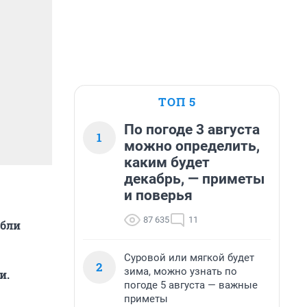
ТОП 5
По погоде 3 августа
1
можно определить,
каким будет
декабрь, — приметы
и поверья
87 635
11
ибли
Суровой или мягкой будет
2
зима, можно узнать по
и.
погоде 5 августа — важные
приметы