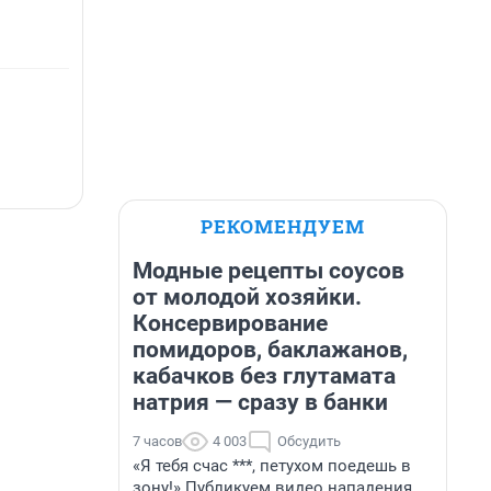
РЕКОМЕНДУЕМ
Модные рецепты соусов
от молодой хозяйки.
Консервирование
помидоров, баклажанов,
кабачков без глутамата
натрия — сразу в банки
7 часов
4 003
Обсудить
«Я тебя счас ***, петухом поедешь в
зону!» Публикуем видео нападения