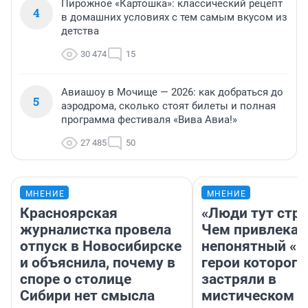
Пирожное «Картошка»: классический рецепт
4
в домашних условиях с тем самым вкусом из
детства
30 474
15
Авиашоу в Мочище — 2026: как добраться до
5
аэродрома, сколько стоят билеты и полная
программа фестиваля «Вива Авиа!»
27 485
50
МНЕНИЕ
МНЕНИЕ
Красноярская
«Люди тут стр
журналистка провела
Чем привлекае
отпуск в Новосибирске
непонятный «Н
и объяснила, почему в
герои которого
споре о столице
застряли в
Сибири нет смысла
мистическом о