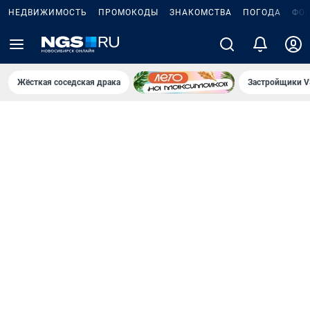
НЕДВИЖИМОСТЬ
ПРОМОКОДЫ
ЗНАКОМСТВА
ПОГОДА
ФО
Жёсткая соседская драка
Застройщики V