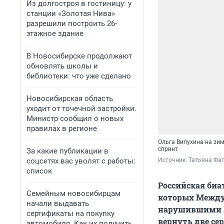
Из долгостроя в гостиницу: у
станции «Золотая Нива»
разрешили построить 26-
этажное здание
В Новосибирске продолжают
обновлять школы и
библиотеки: что уже сделано
Новосибирская область
уходит от точечной застройки.
Министр сообщил о новых
правилах в регионе
Ольга Вилухина на зим
спринт
За какие публикации в
соцсетях вас уволят с работы:
Источник: 
Татьяна Фа
список
Российская биа
Семейным новосибирцам
которых Между
начали выдавать
нарушившими а
сертификаты на покупку
вернуть две се
автомобиля. Как их получить