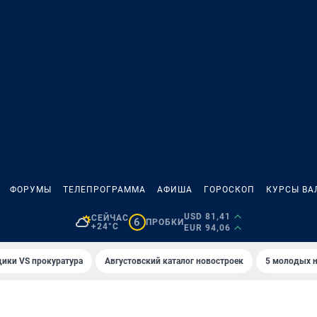
ФОРУМЫ
ТЕЛЕПРОГРАММА
АФИША
ГОРОСКОП
КУРСЫ ВА
USD 81,41
СЕЙЧАС
6
ПРОБКИ
+24°C
EUR 94,06
ики VS прокуратура
Августовский каталог новостроек
5 молодых н