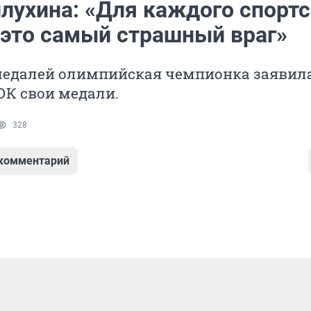
илухина: «Для каждого спорт
это самый страшный враг»
едалей олимпийская чемпионка заявила
ОК свои медали.
328
 комментарий