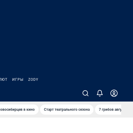
ЛЮТ
ИГРЫ
ZODY
овосибирцев в кино
Старт театрального сезона
7 грибов августа