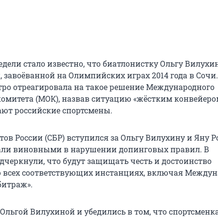
едели стало известно, что биатлонистку Ольгу Вилухи
 завоёванной на Олимпийских играх 2014 года в Сочи.
тро отреагировала на такое решение Международного
омитета (МОК), назвав ситуацию «жёстким конвейером
ют российские спортсмены.
ов России (СБР) вступился за Ольгу Вилухину и Яну Р
али виновными в нарушении допинговых правил. В
дчеркнули, что будут защищать честь и достоинство
о всех соответствующих инстанциях, включая Между
битраж».
Ольгой Вилухиной и убедились в том, что спортсменка