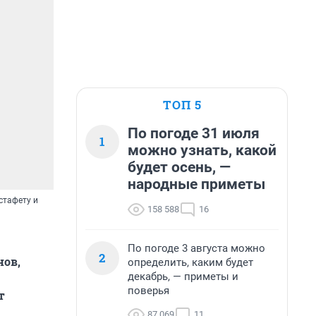
ТОП 5
По погоде 31 июля
1
можно узнать, какой
будет осень, —
народные приметы
стафету и
158 588
16
По погоде 3 августа можно
2
нов,
определить, каким будет
декабрь, — приметы и
поверья
т
87 069
11