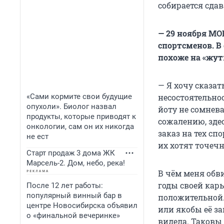
собирается сдав
— 29 ноября МО
спортсменов. В 
похоже на «жут
— Я хочу сказат
«Сами кормите свои будущие
несостоятельно
опухоли». Биолог назвал
йоту не сомнева
продукты, которые приводят к
сожалению, здес
онкологии, сам он их никогда
заказ на тех сп
не ест
их хотят точеч
Старт продаж 3 дома ЖК
Марсель-2. Дом, небо, река!
В чём меня обви
годы своей карь
После 12 лет работы:
популярный винный бар в
положительной. 
центре Новосибирска объявил
или якобы её за
о «финальной вечеринке»
видела. Таковы