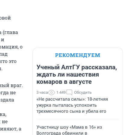
овой
 (глава
 и
рмация, о
лад
РЕКОМЕНДУЕМ
что это
Ученый АлтГУ рассказала,
.
ждать ли нашествия
комаров в августе
ный враг.
гда не
3 часа
1 449
Обсудить
«Не рассчитала силы»: 18-летняя
оздала
ужурка пыталась успокоить
трехмесячного сына и убила его
ка,
 не
Участницу шоу «Мама в 16» из
виняют, а
Волгограда обвинили в