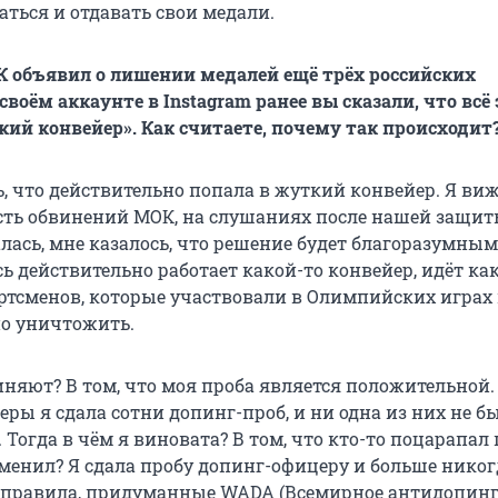
аться и отдавать свои медали.
К объявил о лишении медалей ещё трёх российских
своём аккаунте в Instagram ранее вы сказали, что всё 
кий конвейер». Как считаете, почему так происходит
ь, что действительно попала в жуткий конвейер. Я ви
сть обвинений МОК, на слушаниях после нашей защит
лась, мне казалось, что решение будет благоразумным
ь действительно работает какой-то конвейер, идёт ка
ортсменов, которые участвовали в Олимпийских играх 
но уничтожить.
няют? В том, что моя проба является положительной. 
еры я сдала сотни допинг-проб, и ни одна из них не б
Тогда в чём я виновата? В том, что кто-то поцарапал
менил? Я сдала пробу допинг-офицеру и больше никогд
 правила, придуманные WADA (Всемирное антидопинг