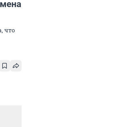
смена
, что