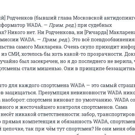
рий] Родченков (бывший глава Московской антидопинг
информатор WADA. —
Прим. ред.
) при судебных
х? Никого нет. Ни Родченкова, ни [Ричарда] Макларена
омиссии WADA. —
Прим. ред.
). Это всё псевдообвинения
льства самого Макларена. Очень скупо приходит инфо
из СМИ, хотелось бы хоть какой-то прозрачности. Док
чайно был засекречен, но я до последнего не верила, 
портсмены стали мишенью. Они в принципе беззащитны
, что для каждого спортсмена WADA — это самый страш
тов защищаться. Презумпция невиновности WADA нико
да наоборот: спортсмен виноват по умолчанию. WADA с
ивного и жесточайшего контроля спортсменов. Сама
несёт никакой ответственности: забор, транспортиров
то прямая компетенция и обязанность WADA, спортсмен
й цепочке, так при чём тут спортсмен? Не они меня об