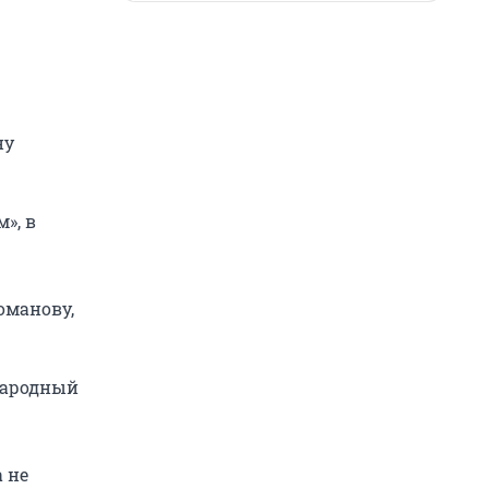
ну
», в
оманову,
народный
 не