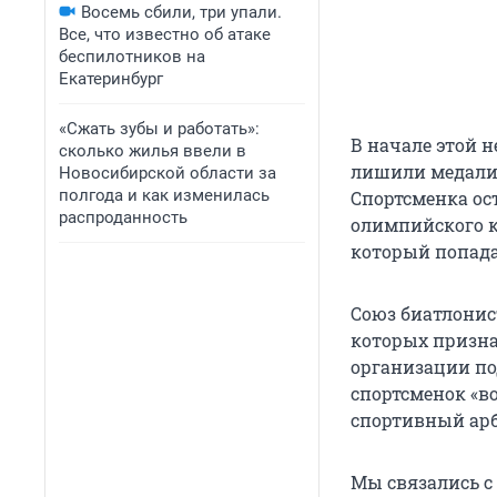
Восемь сбили, три упали.
Все, что известно об атаке
беспилотников на
Екатеринбург
«Сжать зубы и работать»:
В начале этой н
сколько жилья ввели в
лишили медали,
Новосибирской области за
полгода и как изменилась
Спортсменка ос
распроданность
олимпийского к
который попада
Союз биатлонист
которых призн
организации по
спортсменок «в
спортивный ар
Мы связались с 