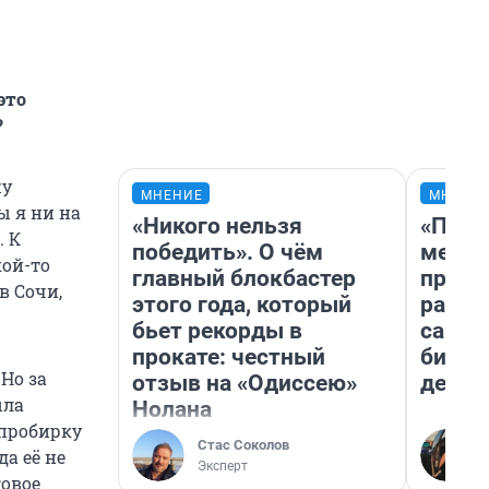
это
?
жу
МНЕНИЕ
МНЕНИ
ы я ни на
«Никого нельзя
«Поку
. К
победить». О чём
мешке
кой-то
главный блокбастер
предп
в Сочи,
этого года, который
расска
бьет рекорды в
самом
прокате: честный
бизне
Но за
отзыв на «Одиссею»
дешев
ыла
Нолана
 пробирку
Стас Соколов
а её не
Эксперт
овое