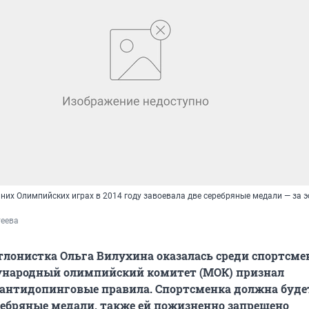
них Олимпийских играх в 2014 году завоевала две серебряные медали — за э
теева
тлонистка Ольга Вилухина оказалась среди спортсме
народный олимпийский комитет (МОК) признал
нтидопинговые правила. Спортсменка должна буде
ребряные медали, также ей пожизненно запрещено