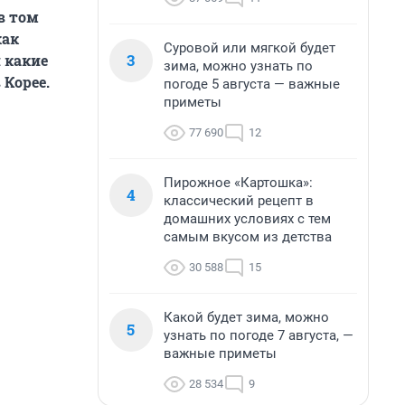
в том
как
Суровой или мягкой будет
3
 какие
зима, можно узнать по
 Корее.
погоде 5 августа — важные
приметы
77 690
12
Пирожное «Картошка»:
4
классический рецепт в
домашних условиях с тем
самым вкусом из детства
30 588
15
Какой будет зима, можно
5
узнать по погоде 7 августа, —
важные приметы
28 534
9