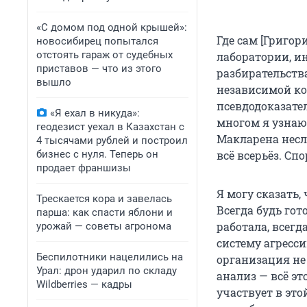
«С домом под одной крышей»:
Где сам [Григо
новосибирец попытался
отстоять гараж от судебных
лаборатории, 
приставов — что из этого
разбирательства
вышло
независимой к
псевдодоказате
«Я ехал в никуда»:
многом я узнаю 
геодезист уехал в Казахстан с
Макларена неслу
4 тысячами рублей и построил
бизнес с нуля. Теперь он
всё всерьёз. С
продает франшизы
Я могу сказать
Трескается кора и завелась
Всегда будь го
парша: как спасти яблони и
работала, всег
урожай — советы агронома
систему агресс
Беспилотники нацелились на
организация не 
Урал: дрон ударил по складу
анализ — всё э
Wildberries — кадры
участвует в это