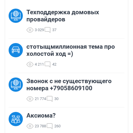
воришка стоит в очереди они приедут.
Техподдержка домовых
провайдеров
3 029
37
стотыщмиллионная тема про
холостой ход =)
4 211
42
Звонок с не существующего
номера +79058609100
21 774
30
Аксиома?
23 788
260