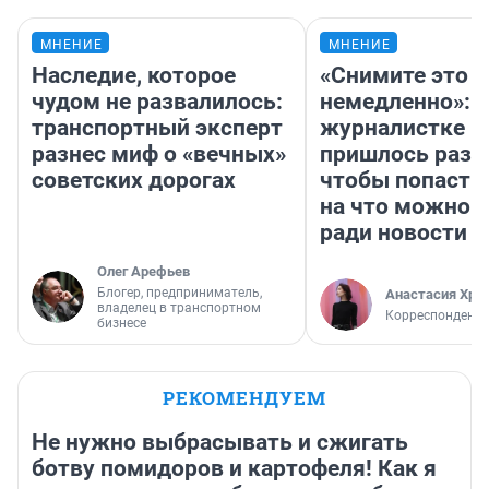
МНЕНИЕ
МНЕНИЕ
Наследие, которое
«Снимите это
чудом не развалилось:
немедленно»:
транспортный эксперт
журналистке Н
разнес миф о «вечных»
пришлось разд
советских дорогах
чтобы попасть 
на что можно 
ради новости
Олег Арефьев
Блогер, предприниматель,
Анастасия Хри
владелец в транспортном
Корреспондент
бизнесе
РЕКОМЕНДУЕМ
Не нужно выбрасывать и сжигать
ботву помидоров и картофеля! Как я