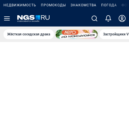
НЕДВИЖИМОСТЬ
ПРОМОКОДЫ
ЗНАКОМСТВА
ПОГОДА
ФО
Жёсткая соседская драка
Застройщики V