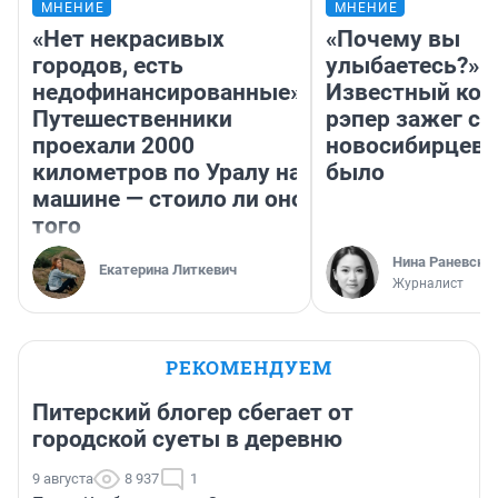
МНЕНИЕ
МНЕНИЕ
«Нет некрасивых
«Почему вы
городов, есть
улыбаетесь?»
недофинансированные».
Известный кор
Путешественники
рэпер зажег с 
проехали 2000
новосибирцев: 
километров по Уралу на
было
машине — стоило ли оно
того
Нина Раневска
Екатерина Литкевич
Журналист
РЕКОМЕНДУЕМ
Питерский блогер сбегает от
городской суеты в деревню
9 августа
8 937
1