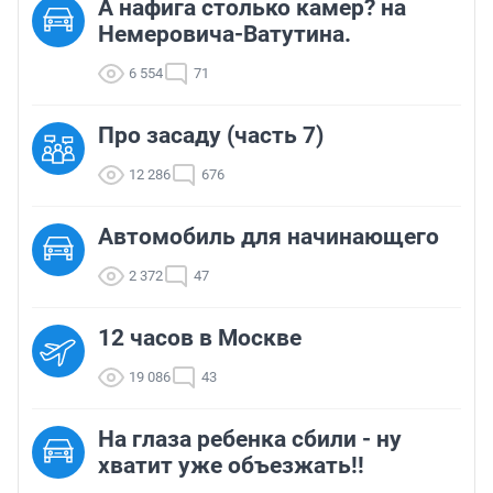
А нафига столько камер? на
Немеровича-Ватутина.
6 554
71
Про засаду (часть 7)
12 286
676
Автомобиль для начинающего
2 372
47
12 часов в Москве
19 086
43
На глаза ребенка сбили - ну
хватит уже объезжать!!