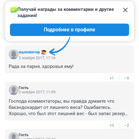
Получай награды за комментарии и другие 
задания!
Подробнее в профиле
КОММЕНТАРИИ
56
ещеневечер
3 ноября 2017, 17:16
Рада за парня, здоровья ему!
+1
–0
Гость
3 ноября 2017, 11:09
Господа комментаторы, вы правда думаете что 
бакэндокардит от лишнего веса? Ошибаетесь. 
Хорошо, что был этот лишний вес - был запас резерва 
для организма. А от бакэндокардита никто не 
+3
–2
застрахован, более того излечиться полностью 
нельзя. Так что радоваться и поздравлять рано - 
Гость
неизвнстно как оно дальше пойдет