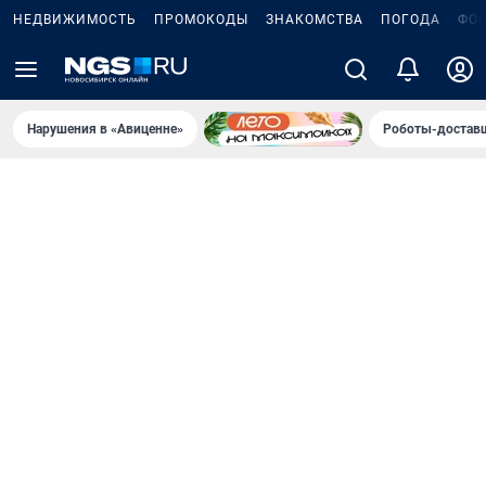
НЕДВИЖИМОСТЬ
ПРОМОКОДЫ
ЗНАКОМСТВА
ПОГОДА
ФО
Нарушения в «Авиценне»
Роботы-доставщ