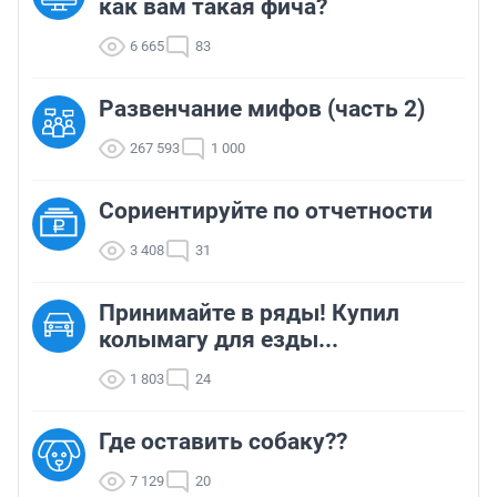
как вам такая фича?
6 665
83
Развенчание мифов (часть 2)
267 593
1 000
Сориентируйте по отчетности
3 408
31
Принимайте в ряды! Купил
колымагу для езды...
1 803
24
Где оставить собаку??
7 129
20