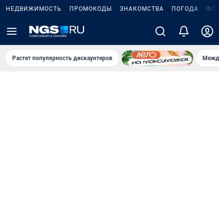
НЕДВИЖИМОСТЬ
ПРОМОКОДЫ
ЗНАКОМСТВА
ПОГОДА
ФО
Растет популярность дискаунтеров
Межд