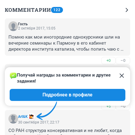
КОММЕНТАРИИ
122
Гость
2 октября 2017, 15:05
Помню как мои иногородние однокурсники шли на 
вечерние семинары к Пармону в его кабинет 
директора института катализа, чтобы попить чаю с 
печеньем во время решения задач. Мне он 
+0
–0
запомнился интересным человеком и не скажу, 
чтобы курс термодинамики был таким страшным.
Гость
1 октября 2017, 11:58
Получай награды за комментарии и другие 
задания!
Интересно, как он ответит на самый актуальный 
ныне вопрос: каким образом будет выполняться указ 
Подробнее в профиле
Путина о том, что зарплаты научных сотрудников 
должны составлять не менее 2х средних по региону 
+5
–0
(60 т.р. для НСО)? Урезанием ставок, как это уже 
начали делать?
Art&K
30 сентября 2017, 22:17
СО РАН структура консервативная и не любит, когда 