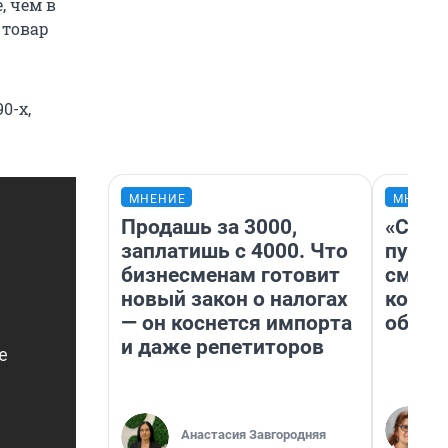
, чем в
 товар
0-х,
МНЕНИЕ
МНЕНИ
Продашь за 3000,
«Спут
заплатишь с 4000. Что
пургу»
бизнесменам готовит
смерт
новый закон о налогах
котор
— он коснется импорта
обнар
и даже репетиторов
Анастасия Завгородняя