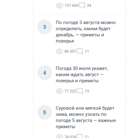
137 404
34
По погоде 3 августа можно
3
определить, каким будет
декабрь, — приметы и
поверья
86 557
11
Погода 30 июля укажет,
4
каким ждать август —
поверья и приметы
77 222
13
Суровой или мягкой будет
5
зима, можно узнать по
погоде 5 августа — важные
приметы
74 024
11