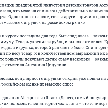
циации предприятий индустрии детских товаров Ан
азала, что мода на спиннеры действительно повлияла
а. Однако, по ее словам, есть и другие причины рост
стмассовых игрушек на российском рынке.
 в курсах последние два года был спад ввоза – заказ
имуму. Теперь укрепился рубль, и рынок оживился. К
ь модная игрушка, которой раньше не было. Спиннеры 
ий по весу товар, и в количественном выражении их 
что родители покупают детям сразу несколько – разны
в, – отметила Антонина Цицулина.
 словам, популярность игрушки сегодня уже пошла на 
 российском рынке превысило спрос.
едования Aliexpress и «Яндекс.Денег», самый популя
ских пользователей интернет-магазина – это «спинер»