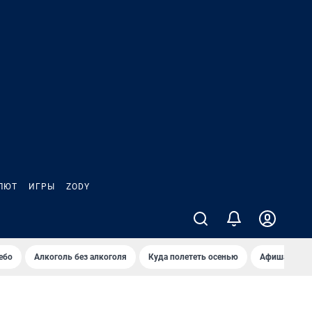
ЛЮТ
ИГРЫ
ZODY
ебо
Алкоголь без алкоголя
Куда полететь осенью
Афиша на ав