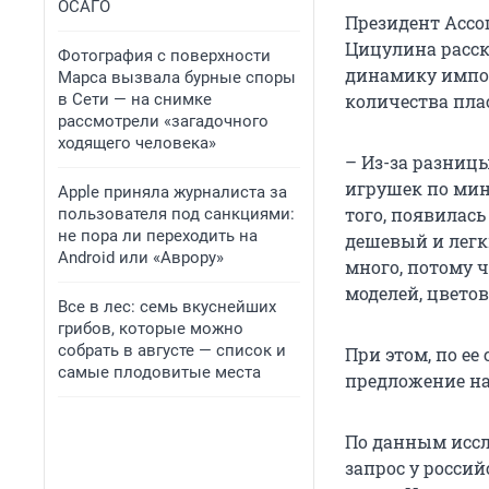
ОСАГО
Президент Ассо
Цицулина расск
Фотография с поверхности
динамику импорт
Марса вызвала бурные споры
в Сети — на снимке
количества пла
рассмотрели «загадочного
ходящего человека»
– Из-за разницы
игрушек по мин
Apple приняла журналиста за
того, появилас
пользователя под санкциями:
не пора ли переходить на
дешевый и легк
Android или «Аврору»
много, потому 
моделей, цвето
Все в лес: семь вкуснейших
грибов, которые можно
собрать в августе — список и
При этом, по ее
самые плодовитые места
предложение на
По данным иссл
запрос у россий