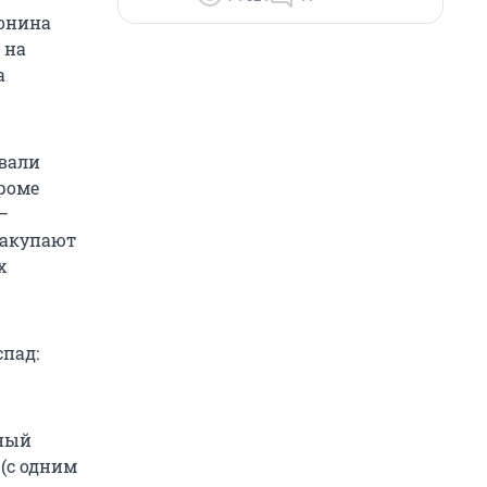
тонина
 на
а
ывали
роме
–
закупают
х
спад:
рный
 (с одним