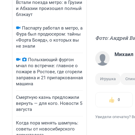
Встали поезда метро: в Грузии
и Абхазии произошел полный
блэкаут
Паспарту работал в метро, а
Фура был продюсером: тайны
Фото: Андрей В
«Форта Боярд», о которых вы
не знали
Михаил
Полыхающий фургон
мчал по встречке: главное о
пожаре в Ростове, где сгорели
заправка и 21 припаркованная
Игрушка
Спин
машина
Смертную казнь предложили
0
вернуть — для кого. Новости 5
августа
Увидели опечатку? В
Когда пора менять шампунь:
советы от новосибирского