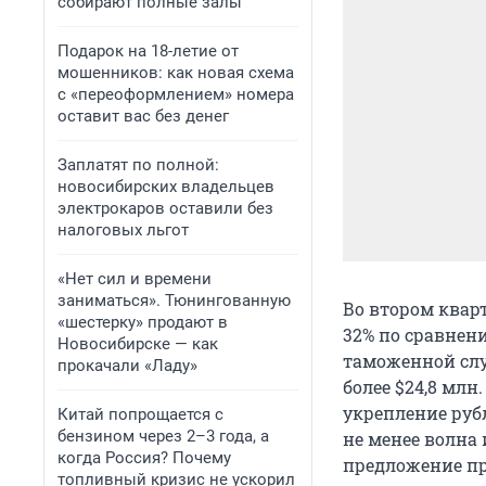
собирают полные залы
Подарок на 18-летие от
мошенников: как новая схема
с «переоформлением» номера
оставит вас без денег
Заплатят по полной:
новосибирских владельцев
электрокаров оставили без
налоговых льгот
«Нет сил и времени
заниматься». Тюнингованную
Во втором квар
«шестерку» продают в
32% по сравнен
Новосибирске — как
таможенной слу
прокачали «Ладу»
более $24,8 млн
укрепление руб
Китай попрощается с
бензином через 2–3 года, а
не менее волна 
когда Россия? Почему
предложение пр
топливный кризис не ускорил