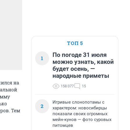
ТОП 5
По погоде 31 июля
1
можно узнать, какой
будет осень, —
народные приметы
чился на
158 077
15
ральной
умму
Игривые слонопотамы с
ько
2
характером: новосибирцы
ров. Тем
показали своих огромных
мейн-кунов — фото суровых
питомцев