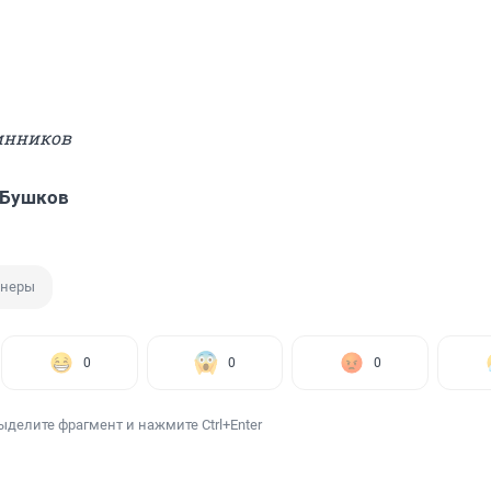
инников
 Бушков
неры
0
0
0
ыделите фрагмент и нажмите Ctrl+Enter