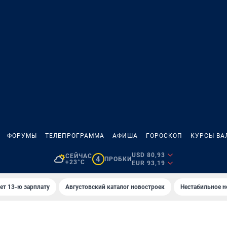
ФОРУМЫ
ТЕЛЕПРОГРАММА
АФИША
ГОРОСКОП
КУРСЫ ВА
USD 80,93
СЕЙЧАС
4
ПРОБКИ
+23°C
EUR 93,19
ет 13-ю зарплату
Августовский каталог новостроек
Нестабильное н