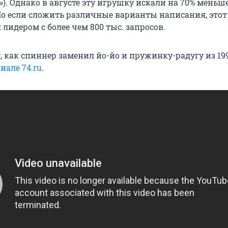
я»). Однако в августе эту игрушку искали на 70% меньше
 Но если сложить различные варианты написания, этот
я лидером с более чем 800 тыс. запросов.
, как спиннер заменил йо-йо и пружинку-радугу из 199
иале 74.ru
.