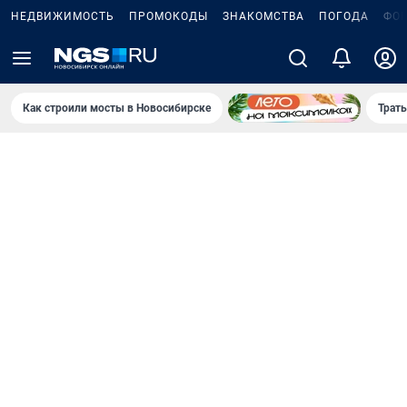
НЕДВИЖИМОСТЬ
ПРОМОКОДЫ
ЗНАКОМСТВА
ПОГОДА
ФО
Как строили мосты в Новосибирске
Траты