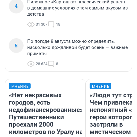
Пирожное «Картошка»: классический рецепт
4
в домашних условиях с тем самым вкусом из
детства
31 307
18
По погоде 8 августа можно определить,
5
насколько дождливой будет осень — важные
приметы
28 624
8
МНЕНИЕ
МНЕНИЕ
«Нет некрасивых
«Люди тут стр
городов, есть
Чем привлекае
недофинансированные».
непонятный «Н
Путешественники
герои которого
проехали 2000
застряли в
километров по Уралу на
мистическом о