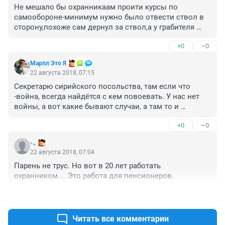
Не мешало бы охранникаам проити курсы по 
самообороне-минимум нужно было отвести ствол в 
сторону,похоже сам дернул за ствол,а у грабителя 
палец на спусковом был.
+0
–0
Марпл Это Я
22 августа 2018, 07:15
Секретарю сирийского посольства, там если что 
-война, всегда найдётся с кем повоевать. У нас нет 
войны, а вот какие бывают случаи, а там то и 
подавно...
+0
–0
-.,
22 августа 2018, 07:04
Парень не трус. Но вот в 20 лет работать 
охранником.... Это работа для пенсионеров.
+0
–0
Читать все комментарии