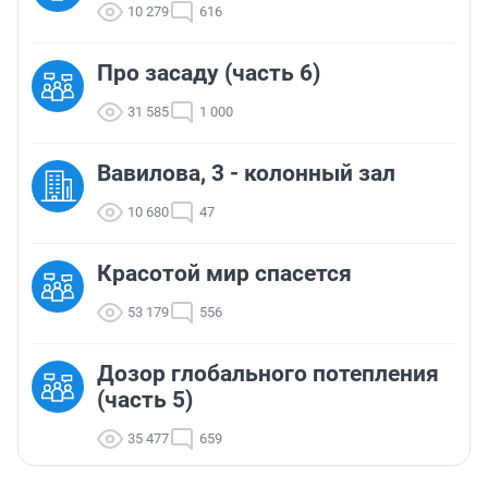
10 279
616
Про засаду (часть 6)
31 585
1 000
Вавилова, 3 - колонный зал
10 680
47
Красотой мир спасется
53 179
556
Дозор глобального потепления
(часть 5)
35 477
659