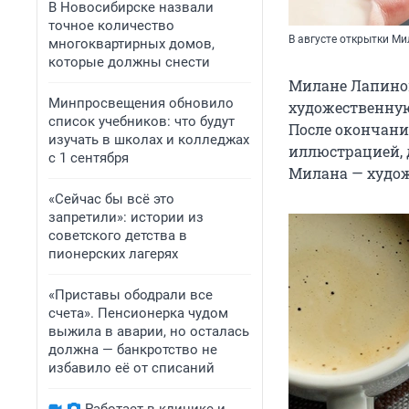
В Новосибирске назвали
точное количество
В августе открытки М
многоквартирных домов,
которые должны снести
Милане Лапиной
Минпросвещения обновило
художественную
список учебников: что будут
После окончани
изучать в школах и колледжах
иллюстрацией, 
с 1 сентября
Милана — худож
«Сейчас бы всё это
запретили»: истории из
советского детства в
пионерских лагерях
«Приставы ободрали все
счета». Пенсионерка чудом
выжила в аварии, но осталась
должна — банкротство не
избавило её от списаний