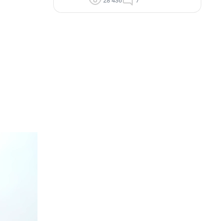
28 436
7