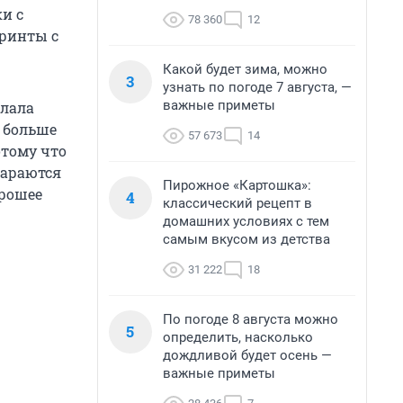
и с
78 360
12
принты с
Какой будет зима, можно
3
узнать по погоде 7 августа, —
важные приметы
елала
, больше
57 673
14
отому что
тараются
Пирожное «Картошка»:
орошее
4
классический рецепт в
домашних условиях с тем
самым вкусом из детства
31 222
18
По погоде 8 августа можно
5
определить, насколько
дождливой будет осень —
важные приметы