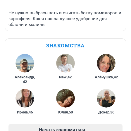
Не нужно выбрасывать и сжигать ботву помидоров и
картофеля! Как я нашла лучшее удобрение для
яблони и малины
ЗНАКОМСТВА
Александр
,
New
,
42
Алёнушка
,
42
42
Ирина
,
46
Юлия
,
50
Докер
,
36
Начать знакомиться