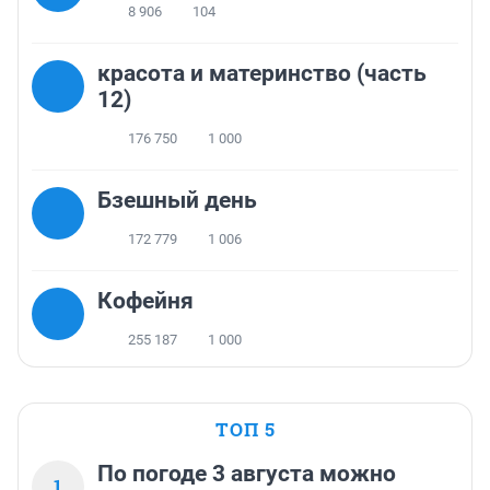
8 906
104
красота и материнство (часть
12)
176 750
1 000
Бзешный день
172 779
1 006
Кофейня
255 187
1 000
ТОП 5
По погоде 3 августа можно
1