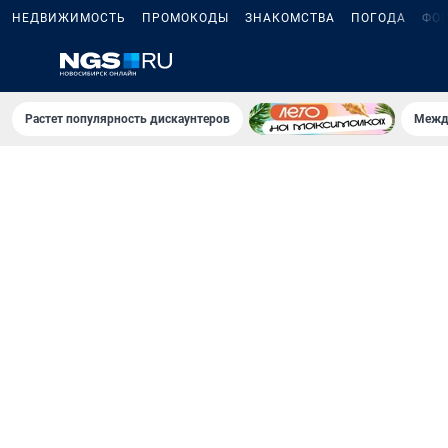
НЕДВИЖИМОСТЬ
ПРОМОКОДЫ
ЗНАКОМСТВА
ПОГОДА
ФО
Растет популярность дискаунтеров
Межд