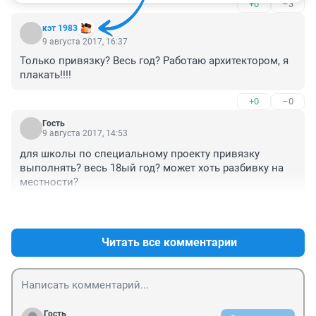
+0
–3
выплатили долги многим за 100 тысяч еще 
остались,лично мне с февраля выплатил после 
кэт 1983
увольнения 50 тысяч ещё должен 80 тыс и таких 
9 августа 2017, 16:37
очень много
Только привязку? Весь год? Работаю архитектором, я 
плакать!!!!
+0
–0
Гость
9 августа 2017, 14:53
для школы по специальному проекту привязку 
выполнять? весь 18ый год? может хоть разбивку на 
местности?
+0
–0
Читать все комментарии
Гость