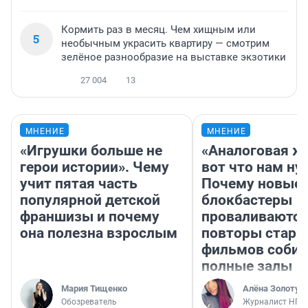
Кормить раз в месяц. Чем хищным или
5
необычным украсить квартиру — смотрим
зелёное разнообразие на выставке экзотики
27 004
13
МНЕНИЕ
МНЕНИЕ
«Игрушки больше не
«Аналоговая ж
герои истории». Чему
вот что нам ну
учит пятая часть
Почему новые
популярной детской
блокбастеры
франшизы и почему
проваливаются,
она полезна взрослым
повторы стары
фильмов соби
полные залы
Мария Тищенко
Алёна Золотух
Обозреватель
Журналист НГС