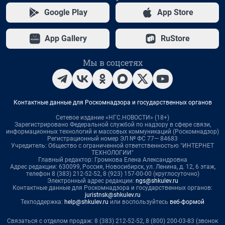
Google Play
App Store
App Gallery
RuStore
Мы в соцсетях
Контактные данные для Роскомнадзора и государственных органов
Сетевое издание «НГС.НОВОСТИ» (18+)
Зарегистрировано Федеральной службой по надзору в сфере связи,
информационных технологий и массовых коммуникаций (Роскомнадзор)
Регистрационный номер ЭЛ № ФС 77— 84683
Учредитель: Общество с ограниченной ответственностью "ИНТЕРНЕТ
ТЕХНОЛОГИИ"
Главный редактор: Громкова Елена Александровна
Адрес редакции: 630099, Россия, Новосибирск, ул. Ленина, д. 12, 6 этаж,
телефон 8 (383) 212-52-52, 8 (923) 157-00-00 (круглосуточно)
Электронный адрес редакции:
ngs@shkulev.ru
Контактные данные для Роскомнадзора и государственных органов:
juristnsk@shkulev.ru
Техподдержка:
help@shkulev.ru
или воспользуйтесь
веб-формой
Связаться с отделом продаж: 8 (383) 212-52-52, 8 (800) 200-03-83 (звонок