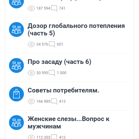
187 594
741
Дозор глобального потепления
(часть 5)
34 576
651
Про засаду (часть 6)
30 595
1 000
Советы потребителям.
166 985
413
Женские слезы...Вопрос к
мужчинам
112 353
412