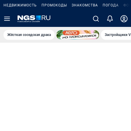
НЕДВИЖИМОСТЬ
ПРОМОКОДЫ
ЗНАКОМСТВА
ПОГОДА
ФО
Жёсткая соседская драка
Застройщики V